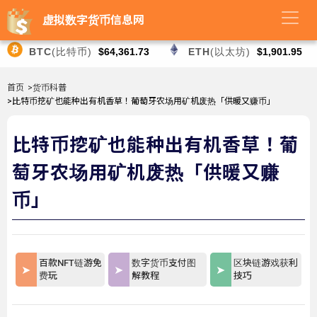
虚拟数字货币信息网
BTC
(比特币)
$64,361.73
ETH
(以太坊)
$1,901.95
首页
>货币科普
>比特币挖矿也能种出有机香草！葡萄牙农场用矿机废热「供暖又赚币」
比特币挖矿也能种出有机香草！葡
萄牙农场用矿机废热「供暖又赚
币」
百款NFT链游免
数字货币支付图
区块链游戏获利
费玩
解教程
技巧