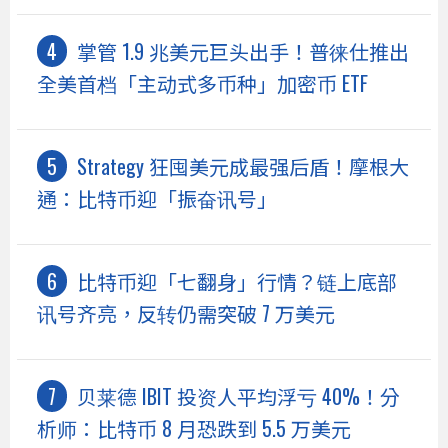
掌管 1.9 兆美元巨头出手！普徕仕推出
全美首档「主动式多币种」加密币 ETF
Strategy 狂囤美元成最强后盾！摩根大
通：比特币迎「振奋讯号」
比特币迎「七翻身」行情？链上底部
讯号齐亮，反转仍需突破 7 万美元
贝莱德 IBIT 投资人平均浮亏 40%！分
析师：比特币 8 月恐跌到 5.5 万美元