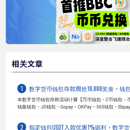
相关文章
数字货币钱包存款周抢18,888奖金，钱
本数字货币钱包存款活动计算【万币钱包、C币钱包、币趣钱
钱能钱包、JD钱包、Gopay、OKPay、365钱包、Ebp
指定钱包USDT入款优惠1%返利，数