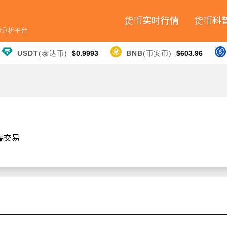
货币实时行情
货币科
行情分析平台
USDT
(泰达币)
$0.9993
BNB
(币安币)
$603.96
端交易