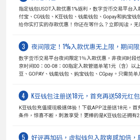
指定钱包USDT入款优惠1%返利，数字货币交易平台
付宝、CG钱包、K豆钱包、钱能钱包、Gopay和购宝
给你实打实的存款优惠！你还在等什么？立即阅读，无
夜间限定！1%入款优惠无上限，期间
数字货币交易平台夜间限定1％入款优惠，非夜间时段也
京时间00：00-08：00指定入款管道单笔1元（含
豆、GOPAY、钱能钱包、购宝钱包、CGpay。只需简单
K豆钱包注册送18元，首充再送58元红
K豆钱包充值提现极速体验！下载APP注册送18元，
条件，惊喜不断，刺激享受！更棒的是K豆钱包还拥有
好评再加码，虚拟钱包入款爽感加倍，周