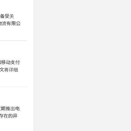
直备受关
物流有限公
和移动支付
本文将详细
定期推出电
存在的异