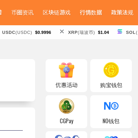
普
币圈资讯
区块链游戏
行情数据
政策法规
USDC
(USDC)
$0.9996
XRP
(瑞波币)
$1.04
SOL
优惠活动
购宝钱包
CGPay
NO钱包