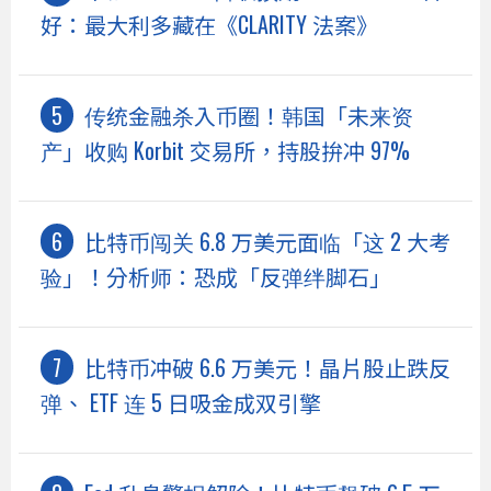
好：最大利多藏在《CLARITY 法案》
传统金融杀入币圈！韩国「未来资
产」收购 Korbit 交易所，持股拚冲 97%
比特币闯关 6.8 万美元面临「这 2 大考
验」！分析师：恐成「反弹绊脚石」
比特币冲破 6.6 万美元！晶片股止跌反
弹、 ETF 连 5 日吸金成双引擎