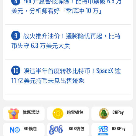
Fed 升息警报解除！比特币飙破 6.5 万
美元，分析师看好「季底冲 10 万」
战火推升油价！通膨隐忧再起，比特
币失守 6.3 万美元大关
睽违半年首度转移比特币！SpaceX 逾
11 亿美元持币未见出售迹象
优惠活动
购宝钱包
CGPay
NO钱包
808钱包
988Pay