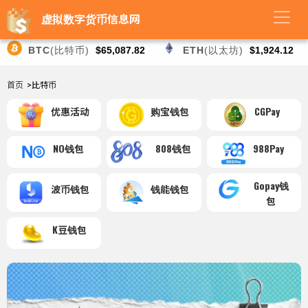
虚拟数字货币信息网
BTC
(比特币)
$65,087.82
ETH
(以太坊)
$1,924.12
首页
>比特币
优惠活动
购宝钱包
CGPay
NO钱包
808钱包
988Pay
Gopay钱
波币钱包
钱能钱包
包
K豆钱包