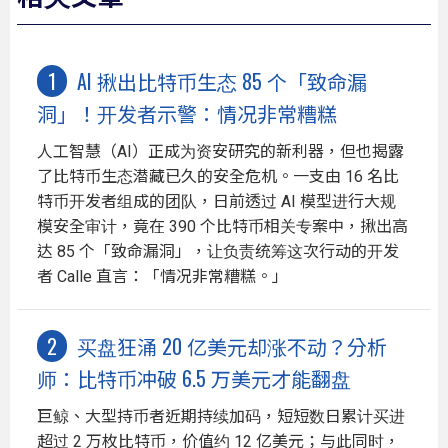
AI 揪出比特币生态 85 个「致命漏
洞」！开发者示警：情况非常糟糕
人工智慧（AI）正成为资安研究的新利器，但也揭露
了比特币生态潜藏已久的安全危机。一支由 16 名比
特币开发者组成的团队，日前透过 AI 模型进行大规
模安全审计，竟在 390 个比特币相关专案中，揪出高
达 85 个「致命漏洞」，让负责统筹这次行动的开发
者 Calle 直言：「情况非常糟糕。」
买盘狂涌 20 亿美元却涨不动？分析
师：比特币冲破 6.5 万美元才能翻盘
巨鲸、大型持币者近期持续加码，短短数日累计买进
超过 2 万枚比特币，价值约 12 亿美元；与此同时，