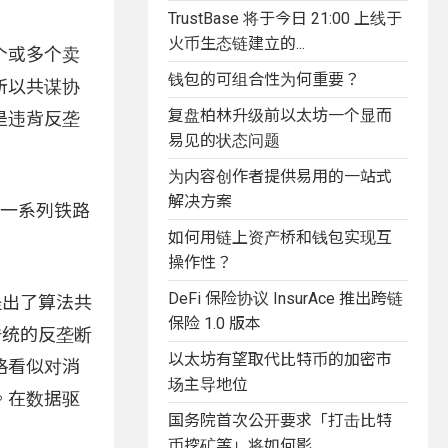
TrustBase 将于今日 21:00 上线于
火币生态链建立的...
个或多个卖
钱包的可组合性为何重要？
所以共谋协
复盘柏林升级前以太坊一个显而
是违背反垄
易见的状态问题
为内容创作者提供易用的一站式
解决方案
间的一系列铁路
如何用链上资产桥和钱包实现互
操作性？
DeFi 保险协议 InsurAce 推出跨链
e 提出了算法共
保险 1.0 版本
传统的反垄断
以太坊有望取代比特币的加密市
格看似对消
场主导地位
。在数据驱
国务院首次公开要求「打击比特
币挖矿等」将如何影...