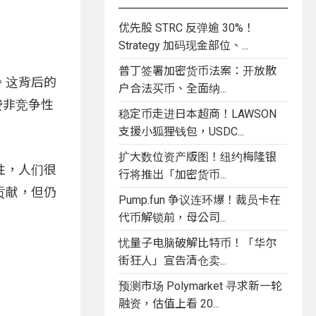
优先股 STRC 反弹逾 30%！
Strategy 加码现金部位、...
普丁签署加密货币法案：开放散
。这背后的
户合法买币、全面纳...
费非竞争性
稳定币走进日本超商！LAWSON
支援小狐狸钱包，USDC...
扩大数位资产版图！纽约梅隆银
性，人们很
行将推出「加密货币...
贡献，但仍
Pump.fun 争议连环爆！裁员卡在
代币解锁前，母公司...
忧量子电脑破解比特币！「华尔
街狂人」宣告清仓卖...
预测市场 Polymarket 寻求新一轮
融资，估值上看 20...