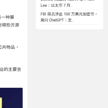
Lee：以太币 7 月...
FBI 探员涉盗 100 万美元加密币，
它有一种算
竟问 ChatGPT：怎...
对哪些开源
公共物品，
创企业的主要资