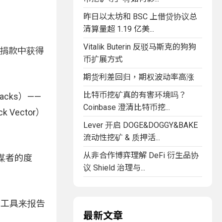
昨日以太坊和 BSC 上借贷协议总
清算量超 1.19 亿美...
Vitalik Buterin 反驳马斯克的狗狗
的捐款中获得
币扩展方式
期货利差回归，期权波动率高涨
比特币挖矿真的有害环境吗？
cks）——
Coinbase 澄清比特币挖...
ector）
Lever 开启 DOGE&DOGGY&BAKE
流动性挖矿 & 质押活...
从非合作博弈理解 DeFi 衍生品协
谋者的度
议 Shield 治理与...
测工具来报告
最新文章