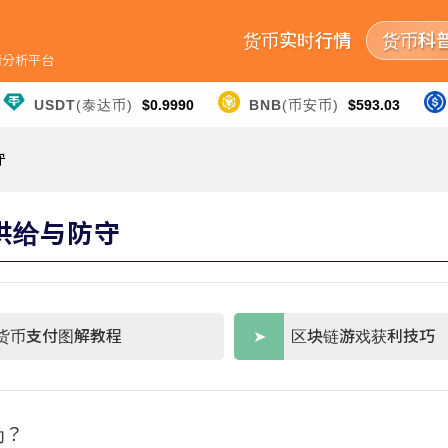
货币实时行情
货币科
行情分析平台
USDT
(泰达币)
$0.9990
BNB
(币安币)
$593.03
守
的供给与防守
货币支付图解教程
区块链游戏获利技巧
为？