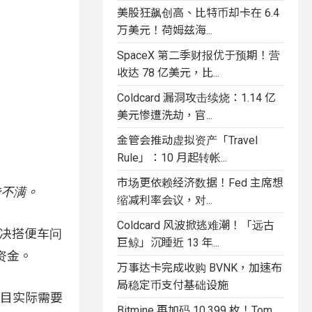
美股狂飙创高、比特币却卡在 6.4
万美元！荷姆兹海...
SpaceX 第二季财报优于预期！营
收达 78 亿美元，比...
Coldcard 漏洞攻击续烧：1.14 亿
美元惨遭洗劫，官...
金管会推动虚拟资产「Travel
Rule」：10 月起转帐...
市场更依赖经济数据！Fed 主席想
些不满。
缩减利率会议，对...
Coldcard 风波掀逃难潮！「远古
来解决搭便车问
巨鲸」沉睡近 13 年...
资金。
万事达卡完成收购 BVNK，加速布
局稳定币支付基础设施
项目实际需要
Bitmine 再加码 10,399 枚！Tom