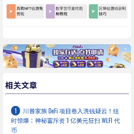
百款NFT链游免
数字货币支付图
区块链游戏获利
费玩
解教程
技巧
相关文章
川普家族 DeFi 项目卷入洗钱疑云！纽
时惊爆：神秘富斥资 1 亿美元狂扫 WLFI 代
币