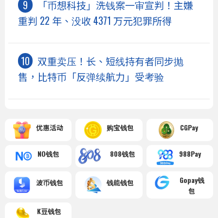
「币想科技」洗钱案一审宣判！主嫌
重判 22 年、没收 4371 万元犯罪所得
双重卖压！长、短线持有者同步抛
售，比特币「反弹续航力」受考验
优惠活动
购宝钱包
CGPay
NO钱包
808钱包
988Pay
Gopay钱
波币钱包
钱能钱包
包
K豆钱包