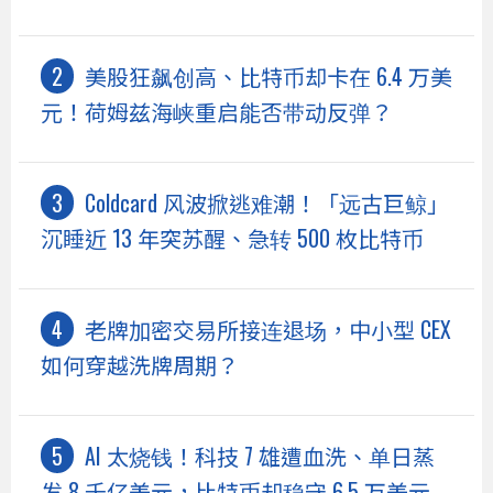
美股狂飙创高、比特币却卡在 6.4 万美
元！荷姆兹海峡重启能否带动反弹？
Coldcard 风波掀逃难潮！「远古巨鲸」
沉睡近 13 年突苏醒、急转 500 枚比特币
老牌加密交易所接连退场，中小型 CEX
如何穿越洗牌周期？
AI 太烧钱！科技 7 雄遭血洗、单日蒸
发 8 千亿美元，比特币却稳守 6.5 万美元