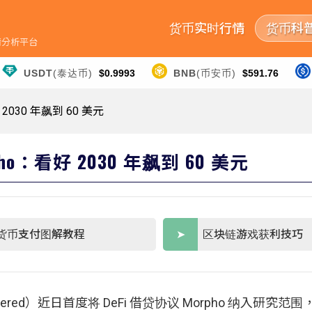
货币实时行情
货币科
行情分析平台
USDT
(泰达币)
$0.9993
BNB
(币安币)
$591.76
2030 年飙到 60 美元
ho：看好 2030 年飙到 60 美元
货币支付图解教程
区块链游戏获利技巧
rtered）近日首度将 DeFi 借贷协议 Morpho 纳入研究范