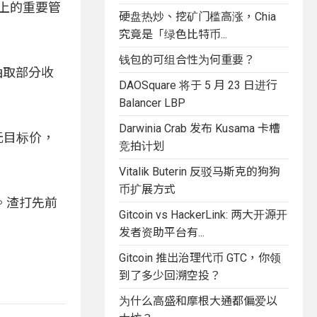
至链上的重要管
硬盘热炒、挖矿门槛高涨，Chia
究竟是「绿色比特币...
钱包的可组合性为何重要？
台抽取部分收
DAOSquare 将于 5 月 23 日进行
Balancer LBP
Darwinia Crab 发布 Kusama 卡槽
美元目标价，
竞拍计划
Vitalik Buterin 反驳马斯克的狗狗
币扩展方式
% 。渣打先前
Gitcoin vs HackerLink: 两大开源开
发者资助平台有...
Gitcoin 推出治理代币 GTC，你领
到了多少回溯空投？
为什么高盛和摩根大通都偏爱以