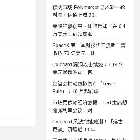
预测市场 Polymarket 寻求新一轮
融资，估值上看 20...
美股狂飙创高、比特币却卡在 6.4
万美元！荷姆兹海...
SpaceX 第二季财报优于预期！营
收达 78 亿美元，比...
Coldcard 漏洞攻击续烧：1.14 亿
美元惨遭洗劫，官...
金管会推动虚拟资产「Travel
Rule」：10 月起转帐...
市场更依赖经济数据！Fed 主席想
缩减利率会议，对...
Coldcard 风波掀逃难潮！「远古
巨鲸」沉睡近 13 年...