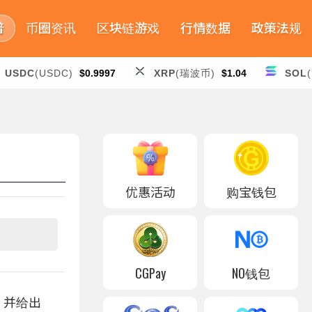
普
币圈资讯
区块链游戏
行情数据
政策法规
USDC
(USDC)
$0.9997
XRP
(瑞波币)
$1.04
SOL
优惠活动
购宝钱包
CGPay
NO钱包
围，并给出