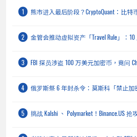
熊市进入最后阶段？CryptoQuant：比
金管会推动虚拟资产「Travel Rule」：
FBI 探员涉盗 100 万美元加密币，竟问 
俄罗斯祭 6 年封杀令：莫斯科「禁止加密
挑战 Kalshi 、 Polymarket！Binanc