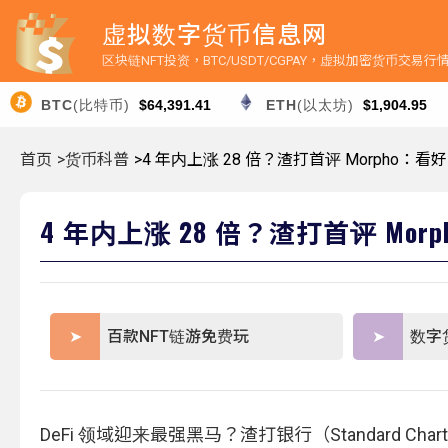
虚拟数字货币信息网
区块链NFT投资，BTC/USDT/CGPAY，虚拟加密货币交易
BTC
(比特币)
$64,391.41
ETH
(以太坊)
$1,904.95
首页
>货币科普
>4 年内上涨 28 倍？渣打首评 Morpho：看好 
4 年内上涨 28 倍？渣打首评 Morp
百款NFT链游免费玩
数字
DeFi 领域迎来最强黑马？渣打银行（Standard Cha