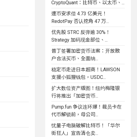
CryptoQuant：比特币、以太币、...
遭币安求偿 4.73 亿美元！
RedotPay 否认挖角 47 万...
优先股 STRC 反弹逾 30%！
Strategy 加码现金部位、...
普丁签署加密货币法案：开放散
户合法买币、全面纳...
稳定币走进日本超商！LAWSON
支援小狐狸钱包，USDC...
扩大数位资产版图！纽约梅隆银
行将推出「加密货币...
Pump.fun 争议连环爆！裁员卡在
代币解锁前，母公司...
忧量子电脑破解比特币！「华尔
街狂人」宣告清仓卖...