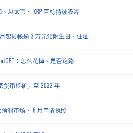
特币、以太币、 XRP 巨鲸持续吸筹
10 月起转帐逾 3 万元须附生日、住址
ChatGPT：怎么花掉、是否跑路
货币挖矿」至 2032 年
e.US 抢攻预测市场、 8 月申请执照