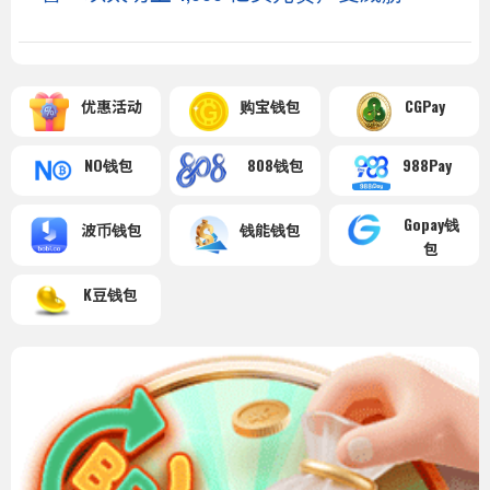
优惠活动
购宝钱包
CGPay
NO钱包
808钱包
988Pay
Gopay钱
波币钱包
钱能钱包
包
K豆钱包