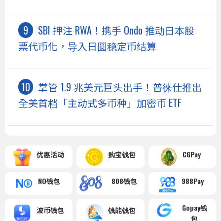
SBI 押注 RWA！携手 Ondo 推动日本股
票代币化，导入日圆稳定币结算
掌管 1.9 兆美元巨头出手！普徕仕推出
全美首档「主动式多币种」加密币 ETF
优惠活动
购宝钱包
CGPay
NO钱包
808钱包
988Pay
Gopay钱
波币钱包
钱能钱包
包