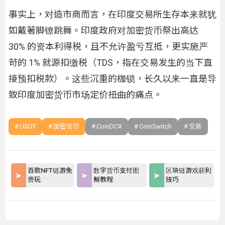
事实上，对造市商而言，在印度交易所生存本来就犹
如戴著脚镣跳舞。印度政府对加密货币祭出高达
30% 的资本利得税，且不允许盈亏互抵，更实施严
苛的 1% 就源扣缴税（TDS，指在交易发生的当下直
接预扣税款）。这些沉重的枷锁，长久以来一直是导
致印度加密货币市场定价扭曲的痛点。
USDT
加密货币
CoinDCX
CoinSwitch
交易
百款NFT链游免
数字货币支付图
区块链游戏获利
费玩
解教程
技巧