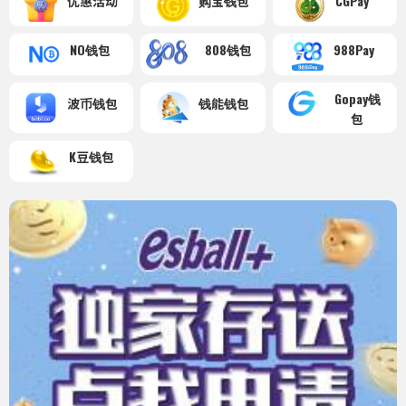
优惠活动
购宝钱包
CGPay
NO钱包
808钱包
988Pay
Gopay钱
波币钱包
钱能钱包
包
K豆钱包