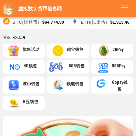
虚拟数字货币信息网
BTC
(比特币)
$64,774.99
ETH
(以太坊)
$1,913.46
首页
>以太坊
优惠活动
购宝钱包
CGPay
NO钱包
808钱包
988Pay
Gopay钱
波币钱包
钱能钱包
包
K豆钱包