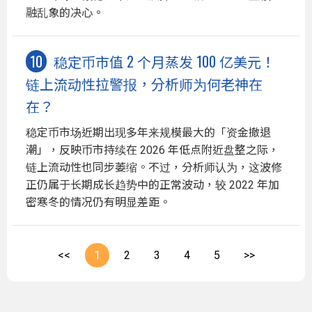
融乱象的决心。
稳定币市值 2 个月蒸发 100 亿美元！
链上流动性拉警报，分析师为何老神在
在？
稳定币市场近期出现多年来规模最大的「资金撤退
潮」，反映币市持续在 2026 年低点附近盘整之际，
链上流动性也同步萎缩。不过，分析师认为，这波修
正仍属于长期成长趋势中的正常波动，较 2022 年加
密寒冬的情况仍有明显差距。
<<
1
2
3
4
5
>>