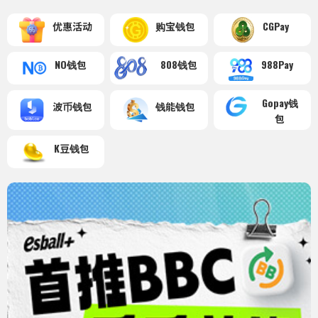
优惠活动
购宝钱包
CGPay
NO钱包
808钱包
988Pay
Gopay钱
波币钱包
钱能钱包
包
K豆钱包