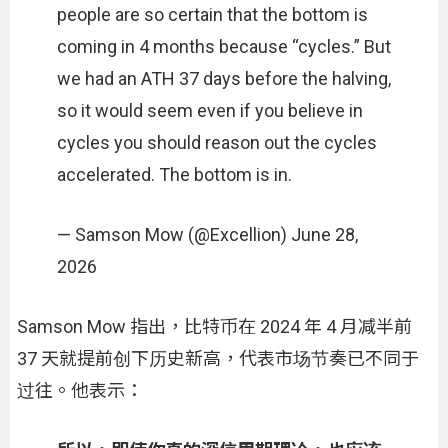
people are so certain that the bottom is
coming in 4 months because “cycles.” But
we had an ATH 37 days before the halving,
so it would seem even if you believe in
cycles you should reason out the cycles
accelerated. The bottom is in.
— Samson Mow (@Excellion) June 28,
2026
Samson Mow 指出，比特币在 2024 年 4 月减半前
37 天就提前创下历史新高，代表市场节奏已不同于
过往。他表示：