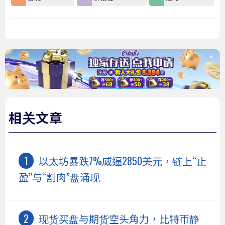
相关文章
以太坊暴跌7%威逼2850美元，链上“止
盈”与“割肉”盘涌现
现货买盘与期货空头角力，比特币静