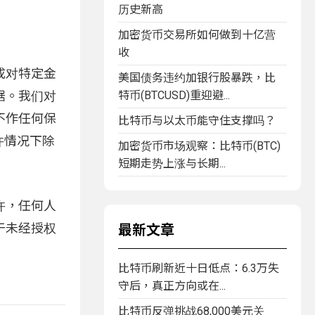
历史新高
加密货币交易所如何做到十亿营
收
成对特定金
美国债务违约加银行股暴跌，比
据。我们对
特币(BTCUSD)重迎避...
不作任何保
比特币与以太币能守住支撑吗？
许情况下除
加密货币市场观察：比特币(BTC)
短期走势上涨与长期...
许，任何人
于未经授权
最新文章
比特币刷新近十日低点：6.3万失
守后，真正方向或在...
比特币反弹挑战68,000美元关