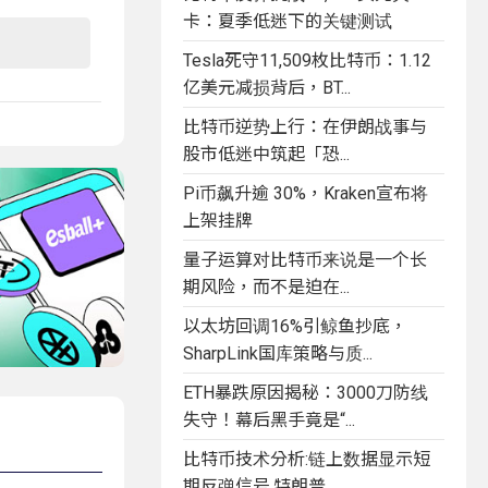
卡：夏季低迷下的关键测试
Tesla死守11,509枚比特币：1.12
亿美元减损背后，BT...
比特币逆势上行：在伊朗战事与
股市低迷中筑起「恐...
Pi币飙升逾 30%，Kraken宣布将
上架挂牌
量子运算对比特币来说是一个长
期风险，而不是迫在...
以太坊回调16%引鲸鱼抄底，
SharpLink国库策略与质...
ETH暴跌原因揭秘：3000刀防线
失守！幕后黑手竟是“...
比特币技术分析:链上数据显示短
期反弹信号,特朗普...