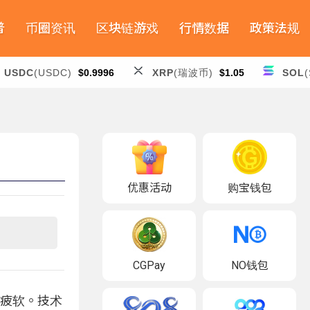
普
币圈资讯
区块链游戏
行情数据
政策法规
USDC
(USDC)
$0.9996
XRP
(瑞波币)
$1.05
SOL
(
优惠活动
购宝钱包
CGPay
NO钱包
些疲软。技术