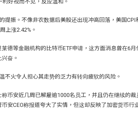
一利好视而不见，反应温和。
有的提振。不像非农数据后美股还出现冲高回落，美国CPI和
上涨2.42%。
莱德等金融机构的比特币ETF申请，这方面消息曾在6月
此兴奋。
的不温不火令人担心其走势的乏力有转向疲软的风险。
称币安近几周已解雇逾1000名员工，并且仍在继续的裁
币安CEO称报道夸大了实情，但这却反映了加密货币行