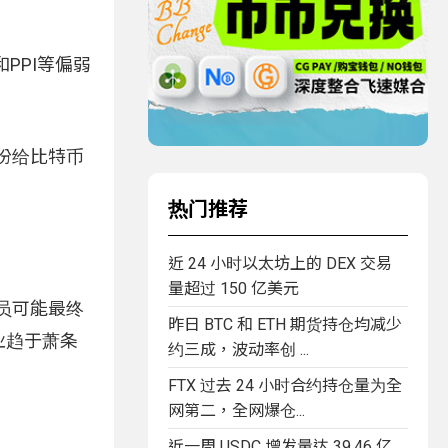
PPI等偏弱
份给比特币
热门推荐
近 24 小时以太坊上的 DEX 交易
量超过 150 亿美元
员可能最终
昨日 BTC 和 ETH 期货持仓均减少
业趋于萧条
约三成，波动率创 ...
FTX 过去 24 小时合约持仓量为全
网第二，全网爆仓...
近一周 USDC 增发量达 39.46 亿