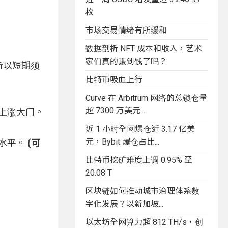
枚
市场交易情绪有所缓和
数据剖析 NFT 成本和收入，艺术
家们真的赚到钱了吗？
，所以短期须
比特币吸血上行
Curve 在 Arbitrum 网络的总锁仓量
超 7300 万美元...
开上涨大门。
近 1 小时全网爆仓近 3.17 亿美
元，Bybit 爆仓占比...
等水平。
(可
比特币挖矿难度上调 0.95% 至
20.08 T
区块链如何推动城市治理体系数
字化发展？以新加坡...
以太坊全网算力超 812 TH/s，创