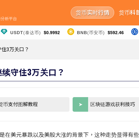
货币实时行情
货币科
行情分析平台
USDT
(泰达币)
$0.9992
BNB
(币安币)
$592.46
守住3万关口？
继续守住3万关口？
货币支付图解教程
区块链游戏获利技巧
，但是在美元暴跌以及美股大涨的背景下，这种走势显得有