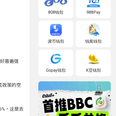
808钱包
988Pay
波币钱包
钱能钱包
偏好普遍强
Gopay钱包
K豆钱包
紧政策的空
6%，这是去