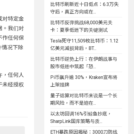
比特币刷新近十日低点：6.3万失
守后，真正方向或在...
成对特定金
比特币反弹挑战68,000美元关
据。我们对
卡：夏季低迷下的关键测试
不作任何保
Tesla死守11,509枚比特币：1.12
许情况下除
亿美元减损背后，BT...
比特币逆势上行：在伊朗战事与
股市低迷中筑起「恐...
许，任何人
Pi币飙升逾 30%，Kraken宣布将
于未经授权
上架挂牌
量子运算对比特币来说是一个长
期风险，而不是迫在...
以太坊回调16%引鲸鱼抄底，
SharpLink国库策略与质...
ETH暴跌原因揭秘：3000刀防线