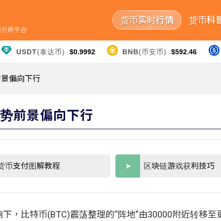
货币实时行情
货币科
行情分析平台
USDT
(泰达币)
$0.9992
BNB
(币安币)
$592.46
势前景偏向下行
，走势前景偏向下行
货币支付图解教程
区块链游戏获利技巧
比特币(BTC)震荡整理的“阵地”由30000附近转移至