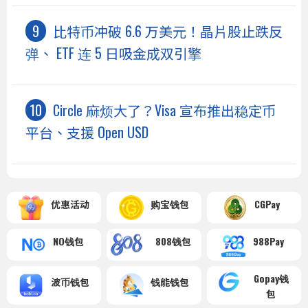
比特币冲破 6.6 万美元！晶片股止跌反
弹、 ETF 连 5 日吸金成双引擎
Circle 麻烦大了？Visa 宣布推出稳定币
平台、支援 Open USD
优惠活动
购宝钱包
CGPay
NO钱包
808钱包
988Pay
Gopay钱
波币钱包
钱能钱包
包