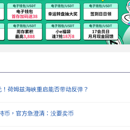
美元！荷姆兹海峡重启能否带动反弹？
元比特币，官方急澄清：没要卖币