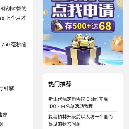
类时刻监督的
e 上个月才
750 毫秒缩
热门推荐
行引擎
新生代稳定币协议 Claim 开启
IDO，白名单活动教程
抽象
复盘柏林升级前以太坊一个显而
钥
易见的状态问题