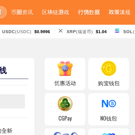
普
币圈资讯
区块链游戏
行情数据
政策法规
USDC
(USDC)
$0.9996
XRP
(瑞波币)
$1.04
SOL
上线
优惠活动
购宝钱包
CGPay
NO钱包
的全新