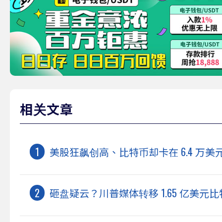
相关文章
美股狂飙创高、比特币却卡在 6.4 万
砸盘疑云？川普媒体转移 1.65 亿美