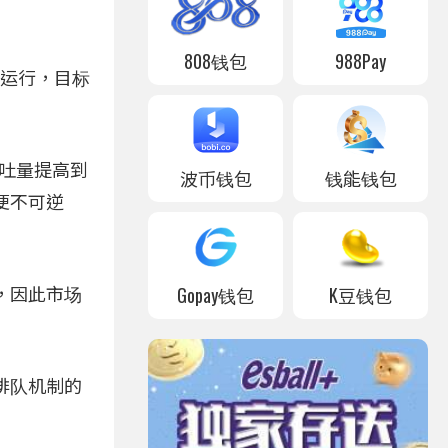
808钱包
988Pay
行运行，目标
吞吐量提高到
波币钱包
钱能钱包
链便不可逆
Gopay钱包
K豆钱包
包，因此市场
开排队机制的