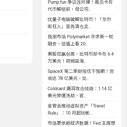
Pump.fun 争议连环爆！裁员卡在
代币解锁前，母公司...
忧量子电脑破解比特币！「华尔
街狂人」宣告清仓卖...
预测市场 Polymarket 寻求新一轮
融资，估值上看 20...
美股狂飙创高、比特币却卡在 6.4
万美元！荷姆兹海...
SpaceX 第二季财报优于预期！营
收达 78 亿美元，比...
Coldcard 漏洞攻击续烧：1.14 亿
美元惨遭洗劫，官...
金管会推动虚拟资产「Travel
Rule」：10 月起转帐...
市场更依赖经济数据！Fed 主席想