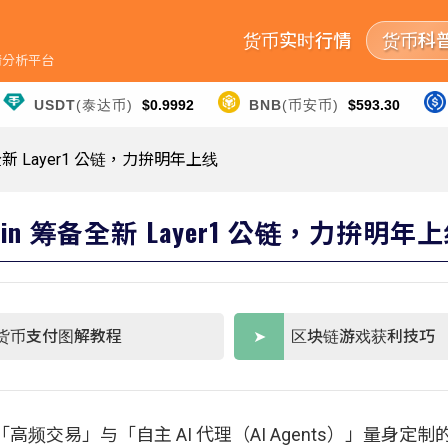
货币实时行情
货币科
行情分析平台
USDT
(泰达币)
$0.9992
BNB
(币安币)
$593.30
全新 Layer1 公链，力拚明年上线
ain 筹备全新 Layer1 公链，力拚明年
货币支付图解教程
区块链游戏获利技巧
为「高频交易」与「自主 AI 代理（AI Agents）」量身定制