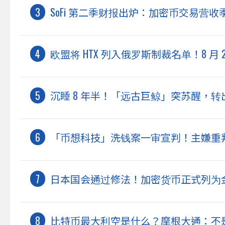
SoFi 第二季财报出炉：加密币交易营收季增 
欧盟将 HTX 列入俄罗斯制裁名单！8 月
沉睡 8 年半！「远古巨鲸」突苏醒，转出 
「币想科技」洗钱案一审宣判！主嫌重判 2
日本国会通过修法！加密货币正式列为金融
比特币最大利空是什么？摩根大通：不是 S