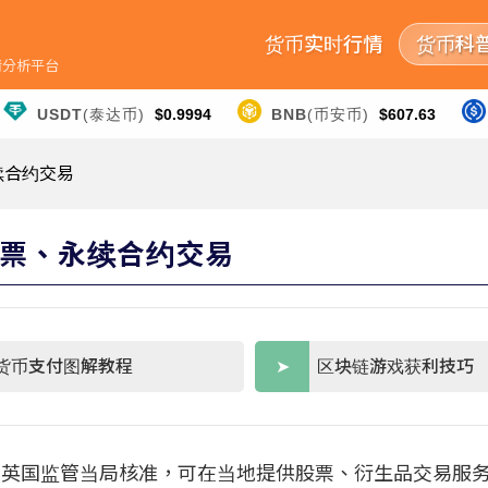
货币实时行情
货币科
行情分析平台
USDT
(泰达币)
$0.9994
BNB
(币安币)
$607.63
永续合约交易
放股票、永续合约交易
货币支付图解教程
区块链游戏获利技巧
，已取得英国监管当局核准，可在当地提供股票、衍生品交易服