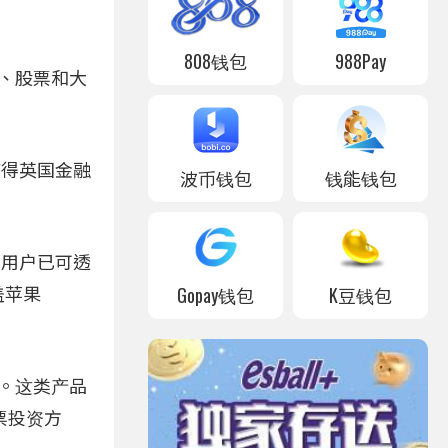
808钱包
988Pay
币、股票和大
获得英国金融
波币钱包
钱能钱包
国用户已可透
Gopay钱包
K豆钱包
盖苹果
持。这类产品
票投资方