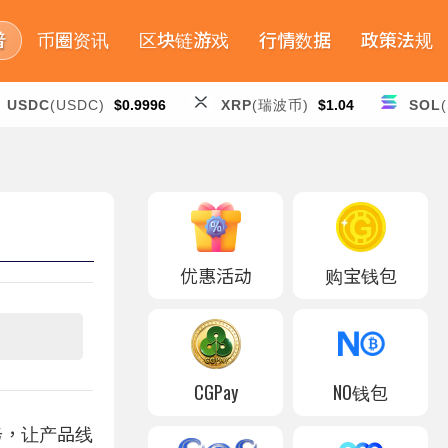
普
币圈资讯
区块链游戏
行情数据
政策法规
USDC
(USDC)
$0.9996
XRP
(瑞波币)
$1.04
SOL
优惠活动
购宝钱包
CGPay
NO钱包
务，让产品线