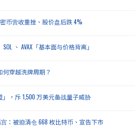
d 加密币营收重挫、股价盘后跌 4%
SOL 、 AVAX「基本面与价格背离」
 如何穿越洗牌周期？
盟」，斥 1,500 万美元备战量子威胁
逼宫：被迫清仓 668 枚比特币、宣告下市