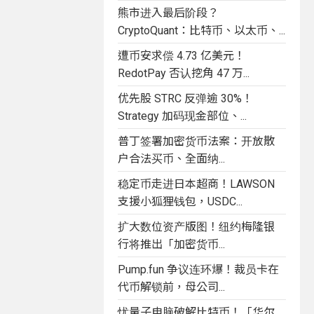
熊市进入最后阶段？
CryptoQuant：比特币、以太币、...
遭币安求偿 4.73 亿美元！
RedotPay 否认挖角 47 万...
优先股 STRC 反弹逾 30%！
Strategy 加码现金部位、...
普丁签署加密货币法案：开放散
户合法买币、全面纳...
稳定币走进日本超商！LAWSON
支援小狐狸钱包，USDC...
扩大数位资产版图！纽约梅隆银
行将推出「加密货币...
Pump.fun 争议连环爆！裁员卡在
代币解锁前，母公司...
忧量子电脑破解比特币！「华尔