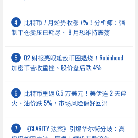
比特币 7 月逆势收涨 7%！分析师：强
制平仓卖压已耗尽、 8 月恐维持震荡
Q2 财报亮眼难敌币圈退烧！Robinhood
加密币营收重挫、股价盘后跌 4%
比特币重返 6.5 万美元！美伊连 2 天停
火、油价跌 5%，市场风险偏好回温
《CLARITY 法案》引爆华尔街分歧：高