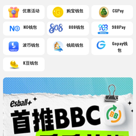
优惠活动
购宝钱包
CGPay
NO钱包
808钱包
988Pay
Gopay钱
波币钱包
钱能钱包
包
K豆钱包