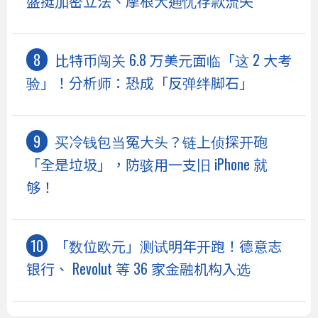
盛挺加密立法、摩根大通忧存款流失
比特币闯关 6.8 万美元面临「这 2 大考
验」！分析师：恐成「反弹绊脚石」
买冷钱包当冤大头？链上侦探开砲
「全是垃圾」，防骇用一支旧 iPhone 就
够！
「数位欧元」测试明年开跑！德意志
银行、 Revolut 等 36 家金融机构入选