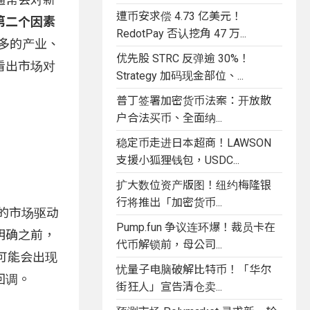
遭币安求偿 4.73 亿美元！
第二个因素
RedotPay 否认挖角 47 万...
更多的产业、
优先股 STRC 反弹逾 30%！
看出市场对
Strategy 加码现金部位、...
普丁签署加密货币法案：开放散
户合法买币、全面纳...
稳定币走进日本超商！LAWSON
支援小狐狸钱包，USDC...
扩大数位资产版图！纽约梅隆银
行将推出「加密货币...
劲的市场驱动
Pump.fun 争议连环爆！裁员卡在
明确之前，
代币解锁前，母公司...
可能会出现
忧量子电脑破解比特币！「华尔
回调。
街狂人」宣告清仓卖...