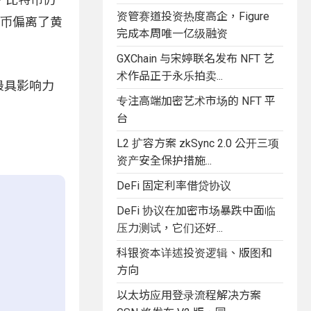
资管赛道投资热度高企，Figure
货币偏离了黄
完成本周唯一亿级融资
GXChain 与宋婷联名发布 NFT 艺
术作品正于永乐拍卖...
一代最具影响力
专注高端加密艺术市场的 NFT 平
台
L2 扩容方案 zkSync 2.0 公开三项
资产安全保护措施...
DeFi 固定利率借贷协议
DeFi 协议在加密市场暴跌中面临
压力测试，它们还好...
科银资本详述投资逻辑、版图和
方向
以太坊应用登录流程解决方案