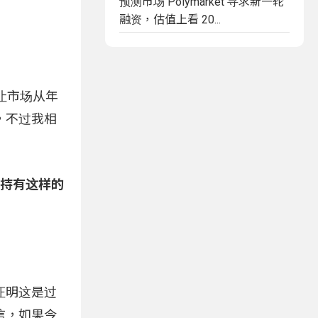
预测市场 Polymarket 寻求新一轮
融资，估值上看 20...
让市场从年
，不过我相
仍持有这样的
果证明这是过
信，如果今