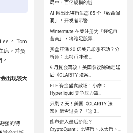
局中，百亿规模的链...
AI 揪出比特币生态 85 个「致命漏
洞」！开发者示警...
Wintermute 在美注册为「经纪自
营商」，将跨足股票...
ee 。 Tom
买盘狂涌 20 亿美元却涨不动？分
 的主席，并负
析师：比特币冲破 ...
目。
9 月复会再议！美国参议院确定延
后《CLARITY 法案...
后会出现较大
ETF 资金盛宴散场！小摩：
Hyperliquid 竞争压力罩...
只剩 2 天！美国《CLARITY 法
案》能否过关？「这 3...
熊市进入最后阶段？
更强的特
CryptoQuant：比特币、以太币、...
通常会对新