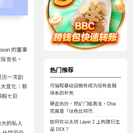
sion 的董事
的首席投资长。
热门推荐
经历一次剧
可编程基础设施将成为现有金融
三大变化：新
体系的补充
美股七巨
硬盘热炒、挖矿门槛高涨，Chia
究竟是「绿色比特币...
如何在以太坊 Layer 2 上构建衍生
最大的私人
品 DEX？
，比特币仍