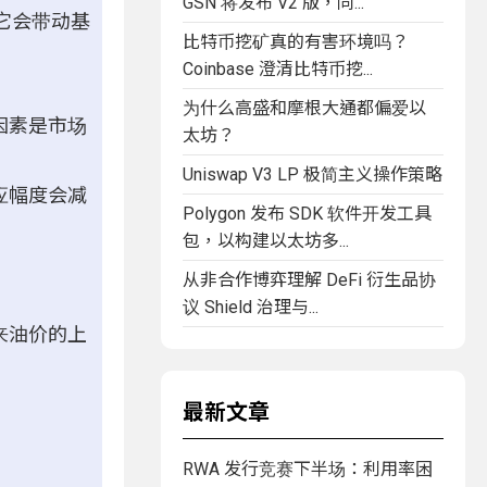
GSN 将发布 V2 版，同...
它会带动基
比特币挖矿真的有害环境吗？
Coinbase 澄清比特币挖...
为什么高盛和摩根大通都偏爱以
因素是市场
太坊？
Uniswap V3 LP 极简主义操作策略
应幅度会减
Polygon 发布 SDK 软件开发工具
包，以构建以太坊多...
从非合作博弈理解 DeFi 衍生品协
议 Shield 治理与...
来油价的上
最新文章
RWA 发行竞赛下半场：利用率困