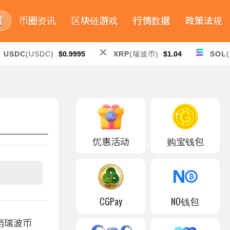
普
币圈资讯
区块链游戏
行情数据
政策法规
USDC
(USDC)
$0.9995
XRP
(瑞波币)
$1.04
SOL
优惠活动
购宝钱包
CGPay
NO钱包
首档瑞波币