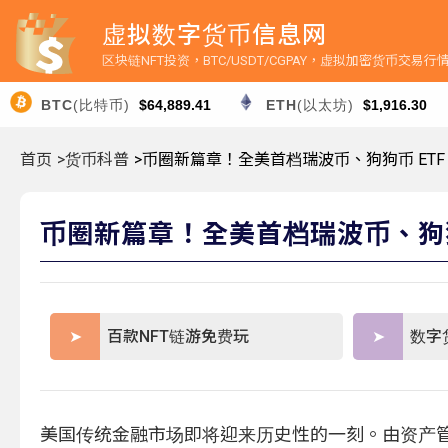
虚拟数字货币信息网
区块链NFT投资，BTC/USDT/CGPAY，虚拟加密货币交易
BTC
(比特币)
$64,889.41
ETH
(以太坊)
$1,916.30
首页
>货币科普
>币圈新篇章！全美首档瑞波币、狗狗币 ETF
币圈新篇章！全美首档瑞波币、狗狗币
百款NFT链游免费玩
数字
美国传统金融市场即将迎来历史性的一刻。由资产管理公司 R