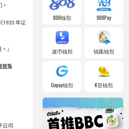
门。
808钱包
988Pay
933 年证
管道。」
波币钱包
钱能钱包
现货及
Gopay钱包
K豆钱包
子公司