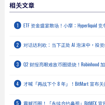
相关文章
ETF 资金盛宴散场！小摩：Hyperliqui
对话达利欧：当下正处 AI 泡沫中，投资
Q2 财报亮眼难敌币圈退烧！Robinhoo
才喊「再战下个 8 年」！BitMart 宣
震撼币圈！「永续合约鼻祖」BitMEX 宣