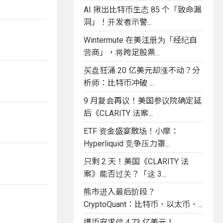
AI 揪出比特币生态 85 个「致命漏
洞」！开发者示警...
Wintermute 在美注册为「经纪自
营商」，将跨足股票...
买盘狂涌 20 亿美元却涨不动？分
析师：比特币冲破 ...
9 月复会再议！美国参议院确定延
后《CLARITY 法案...
ETF 资金盛宴散场！小摩：
Hyperliquid 竞争压力罩...
只剩 2 天！美国《CLARITY 法
案》能否过关？「这 3...
熊市进入最后阶段？
CryptoQuant：比特币、以太币、...
遭币安求偿 4.73 亿美元！