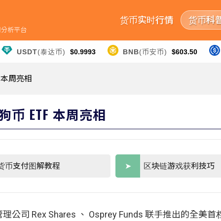
货币实时行情
货币科
行情分析平台
USDT
(泰达币)
$0.9993
BNB
(币安币)
$603.50
 本周亮相
 ETF 本周亮相
货币支付图解教程
区块链游戏获利技巧
ex Shares 、 Osprey Funds 联手推出的全美