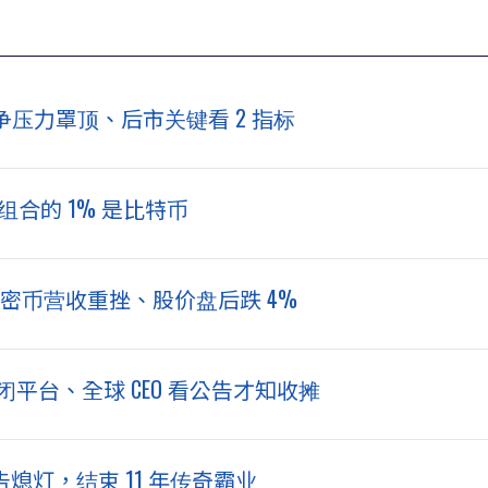
d 竞争压力罩顶、后市关键看 2 指标
组合的 1% 是比特币
d 加密币营收重挫、股价盘后跌 4%
布关闭平台、全球 CEO 看公告才知收摊
告熄灯，结束 11 年传奇霸业