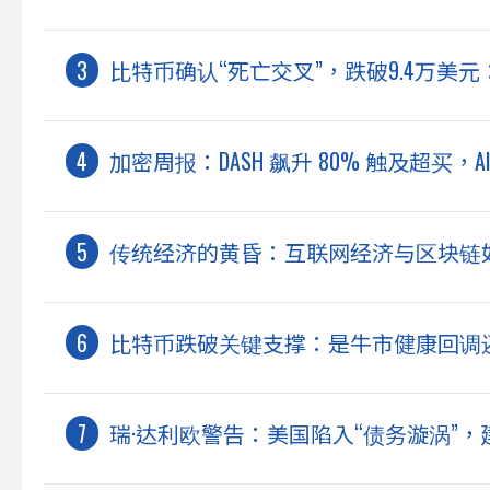
比特币确认“死亡交叉”，跌破9.4万美
加密周报：DASH 飙升 80% 触及超买，AI 
传统经济的黄昏：互联网经济与区块链
比特币跌破关键支撑：是牛市健康回调
瑞·达利欧警告：美国陷入“债务漩涡”，