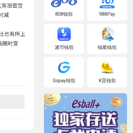
盘蓝筹加密货
808钱包
988Pay
小时减
多空比也有所上
场随时变
波币钱包
钱能钱包
Gopay钱包
K豆钱包