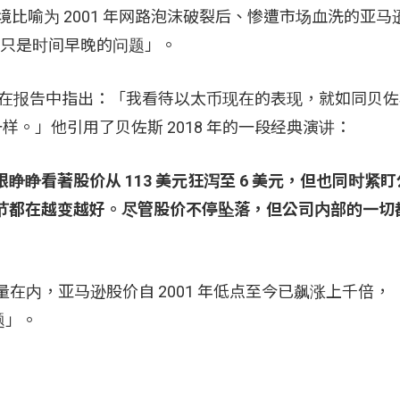
处境比喻为 2001 年网路泡沫破裂后、惨遭市场血洗的亚马
「只是时间早晚的问题」。
rick 在报告中指出：「我看待以太币现在的表现，就如同贝佐斯
样。」他引用了贝佐斯 2018 年的一段经典演讲：
睁看著股价从 113 美元狂泻至 6 美元，但也同时紧
节都在越变越好。尽管股价不停坠落，但公司内部的一切
割因素考量在内，亚马逊股价自 2001 年低点至今已飙涨上千倍
题」。