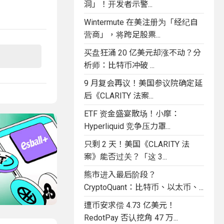
洞」！开发者示警...
Wintermute 在美注册为「经纪自
营商」，将跨足股票...
买盘狂涌 20 亿美元却涨不动？分
析师：比特币冲破 ...
9 月复会再议！美国参议院确定延
后《CLARITY 法案...
ETF 资金盛宴散场！小摩：
Hyperliquid 竞争压力罩...
只剩 2 天！美国《CLARITY 法
案》能否过关？「这 3...
熊市进入最后阶段？
CryptoQuant：比特币、以太币、...
遭币安求偿 4.73 亿美元！
RedotPay 否认挖角 47 万...