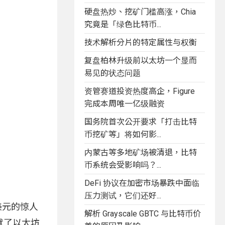
硬盘热炒、挖矿门槛高涨，Chia
究竟是「绿色比特币...
技术解析分片的特定属性与权衡
复盘柏林升级前以太坊一个显而
易见的状态问题
资管赛道投资热度高企，Figure
完成本周唯一亿级融资
国务院首次公开要求「打击比特
币挖矿等」将如何影...
内蒙古等多地矿场被清退，比特
币系统会受影响吗？...
DeFi 协议在加密市场暴跌中面临
压力测试，它们还好...
兆美元的惊人
解析 Grayscale GBTC 与比特币价
献了以太坊