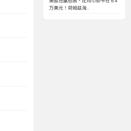
美股狂飙创高、比特币却卡在 6.4
万美元！荷姆兹海...