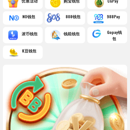
优惠活动
购宝钱包
CGPay
NO钱包
808钱包
988Pay
Gopay钱
波币钱包
钱能钱包
包
K豆钱包