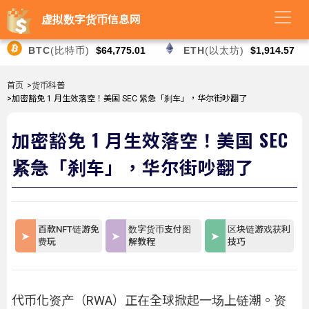
虚拟数字货币信息网
BTC
(比特币)
$64,775.01
ETH
(以太坊)
$1,914.57
首页
>货币科普
>加密豁免 1 月生效落空！美国 SEC 紧急「刹车」，华尔街吵翻了
加密豁免 1 月生效落空！美国 SEC
紧急「刹车」，华尔街吵翻了
百款NFT链游免
数字货币支付图
区块链游戏获利
费玩
解教程
技巧
代币化资产（RWA）正在全球掀起一场上链潮。资