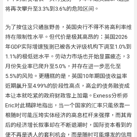
将再次攀升至3.3%到3.6%的危险区间。
为了按住这只通胀野兽，英国央行不得不将高利率维
持在限制性水平。但代价是极其高昂的：英国2026
年GDP实际增速预测已被各大评级机构下调至1.0%到
1.1%的极低迷水平。劳动力市场也开始显露疲态，3
月份失业率已爬升至5.0%，并存在进一步恶化至
5.5%的风险。更糟糕的是，英国10年期国债收益率
近期飙升至4.99%的阶段性高点，高企的债务融资成
本让本就吃紧的政府财政雪上加霜。Exness分析师
Eric对此精辟地指出，当一个国家的汇率只能依靠一
根随时可能压垮实体经济的高息杠杆来强撑，而其背
后的经济增长叙事却在不断退潮时，国际资本看到的
便不再是诱人的套利机会，而是随时可能爆发的信用