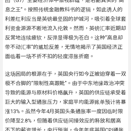
团（G7）主要经济体中傲视群雄，是名副其实的“高
息之王”。按照传统金融教科书的逻辑，如此诱人的
利差红利应当是英镑最坚固的护城河，吸引着全球套
利资金源源不断地流入伦敦。然而，英镑汇率近期却
反常地连续疲软，反弹显得极为苍白。这种“高息却
带不动汇率”的尴尬反差，无情地揭示了英国经济正
面临着一场不折不扣的轻度滞胀折磨。
这场困局的根源在于，英国央行如今正被迫穿着一双
极不合脚的“限制性高跟靴”。由于中东地缘政治冲突
导致的能源与原材料价格飙升，英国的供应链承受着
巨大的输入型通胀压力，家庭平均能源账单预计将暴
涨13%。虽然今年4月英国头条通胀率一度因临时限
价降至2.8%，但随着供应链间接效应的释放和居高
不下的薪资增长，央行预测，今年年底英国CPI通胀