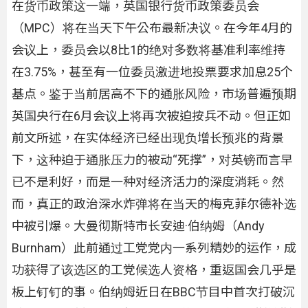
在货币政策这一端，英国银行货币政策委员会
（MPC）将在当天下午公布最新决议。在今年4月的
会议上，委员会以8比1的绝对多数将基准利率维持
在3.75%，甚至有一位委员激进地投票要求加息25个
基点。鉴于当前居高不下的通胀风险，市场普遍预期
英国央行在6月会议上将再次被迫按兵不动。但正如
前文所述，在实体经济已经出现负增长预兆的背景
下，这种迫于通胀压力的被动“死撑”，对英镑而言早
已不是利好，而是一种对经济活力的深度消耗。然
而，真正的政治深水炸弹将在当天的梅克菲尔德补选
中被引爆。大曼彻斯特市长安迪·伯纳姆（Andy
Burnham）此前通过工党党内一系列精妙的运作，成
功获得了该选区的工党候选人资格，重返国会几乎是
板上钉钉的事。伯纳姆近日在BBC节目中首次打破沉