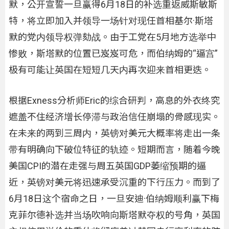
默，公开宣誓一旦赢得6月18日的补选重返威斯敏斯
特，将立即加入并领导一场针对现任首相基尔·斯塔
默的党内领导权弹劾战。由于工党在5月地方选举中
惨败，斯塔默的位置已岌岌可危，而伯纳姆的“逼宫”
极有可能让英国在短短几天内再次迎来首相更迭。
根据Exness分析师Eric的综合研判，高息的外衣终究
遮盖不住经济增长停滞与政治信任崩塌的骨感现实。
在未来的两到三周内，英镑对美元大概率将走出一条
带有明确向下破位特征的轨迹。短期而言，随着今晚
美国CPI的潜在走强与周五英国GDP萎缩预期的逼
近，英镑对美元将迅速承受沉重的下行压力。而到了
6月18日这个宿命之日，一旦安迪·伯纳姆顺利赢下梅
克菲尔德补选并当场吹响向斯塔默夺权的号角，英国