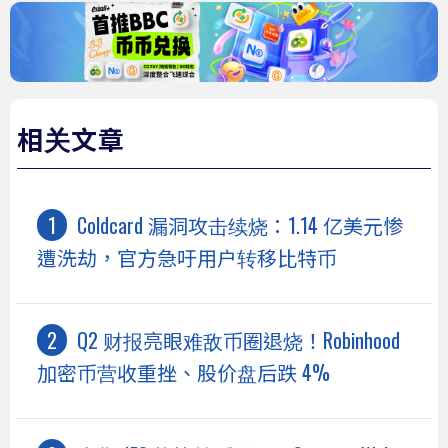
相关文章
Coldcard 漏洞攻击续烧：1.14 亿美元惨
遭洗劫，官方急吁用户转移比特币
Q2 财报亮眼难敌币圈退烧！Robinhood
加密币营收重挫、股价盘后跌 4%