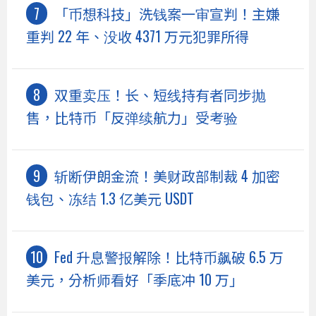
「币想科技」洗钱案一审宣判！主嫌
重判 22 年、没收 4371 万元犯罪所得
双重卖压！长、短线持有者同步抛
售，比特币「反弹续航力」受考验
斩断伊朗金流！美财政部制裁 4 加密
钱包、冻结 1.3 亿美元 USDT
Fed 升息警报解除！比特币飙破 6.5 万
美元，分析师看好「季底冲 10 万」