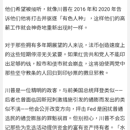
他们希望被倾听，就像川普在 2016 年和 2020 年告
诉他们他将打击并驱逐「有色人种」，这样他们的高
薪工作就会神奇地重新出现时一样。
对于那些拥有多年期展望的人来说，法币创造速度上
的这些短期停滞无关紧要。如果红营共和党人不能印
出足够的钱，股市和债市就会崩盘，这将迫使两党中
那些坚守教条的人回归到印钞票的撒旦邪教。
川普是一位精明的政客，与前美国总统拜登类似——
后者也曾面临因新冠刺激措施引发的通膨而发出的类
似不满——他会公开改变方向，抨击 Fed 是困扰普通
选民的通货膨胀的罪魁祸首。但别担心，川普不会忘
记那些为竞选活动提供资金的富有资产持有者。「水