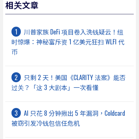
相关文章
川普家族 DeFi 项目卷入洗钱疑云！纽
时惊爆：神秘富斥资 1 亿美元狂扫 WLFI 代
币
只剩 2 天！美国《CLARITY 法案》能否
过关？「这 3 大剧本」一次看懂
AI 只花 8 分钟揪出 5 年漏洞，Coldcard
被窃引发冷钱包信任危机