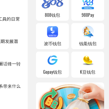
。
808钱包
988Pay
）工具的日常
长期发展潜
波币钱包
钱能钱包
接著话锋一转
Gopay钱包
K豆钱包
体系带来什么