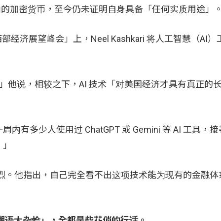
币在内的加密货币，至今仍未证明自身具备「任何实质用途」
部经济展望峰会」上，Neel Kashkari 将人工智慧（AI
，」他说，相较之下，AI 技术「对美国经济才具有真正的
少人使用过 ChatGPT 或 Gemini 等 AI 工具，
。」
击更为猛烈。他指出，自己完全看不出这项技术能为现有的金融
潮语大杂烩」，全都是些花俏的行话。