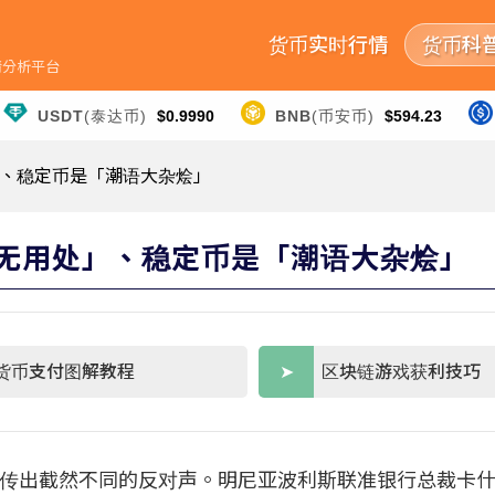
货币实时行情
货币科
行情分析平台
USDT
(泰达币)
$0.9990
BNB
(币安币)
$594.23
」、稳定币是「潮语大杂烩」
毫无用处」、稳定币是「潮语大杂烩」
货币支付图解教程
区块链游戏获利技巧
传出截然不同的反对声。明尼亚波利斯联准银行总裁卡什卡