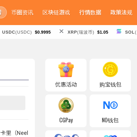
普
币圈资讯
区块链游戏
行情数据
政策法规
USDC
(USDC)
$0.9995
XRP
(瑞波币)
$1.05
SOL
优惠活动
购宝钱包
CGPay
NO钱包
里（Neel