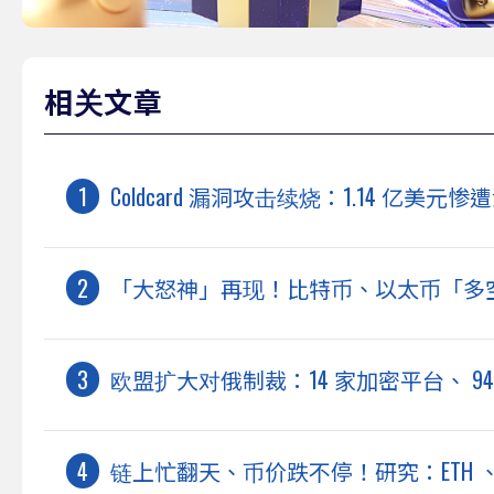
相关文章
Coldcard 漏洞攻击续烧：1.14 亿
「大怒神」再现！比特币、以太币「多空双
欧盟扩大对俄制裁：14 家加密平台、 9
链上忙翻天、币价跌不停！研究：ETH 、 