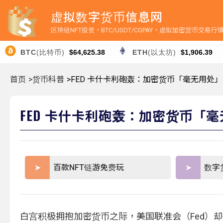
虚拟数字货币信息网
区块链NFT投资，BTC/USDT/CGPAY，虚拟加密货币交易
BTC
(比特币)
$64,625.38
ETH
(以太坊)
$1,906.39
首页
>货币科普
>FED 卡什卡利砲轰：加密货币「毫无用处
FED 卡什卡利砲轰：加密货币「
百款NFT链游免费玩
数字
白宫积极拥抱加密货币之际，美国联准会（Fed）却