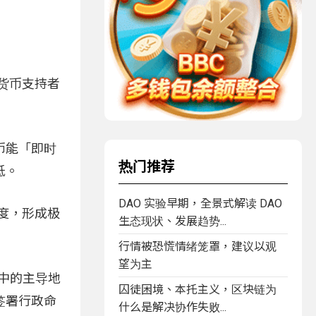
密货币支持者
币能「即时
热门推荐
低。
DAO 实验早期，全景式解读 DAO
态度，形成极
生态现状、发展趋势...
行情被恐慌情绪笼罩，建议以观
望为主
系中的主导地
囚徒困境、本托主义，区块链为
签署行政命
什么是解决协作失败...