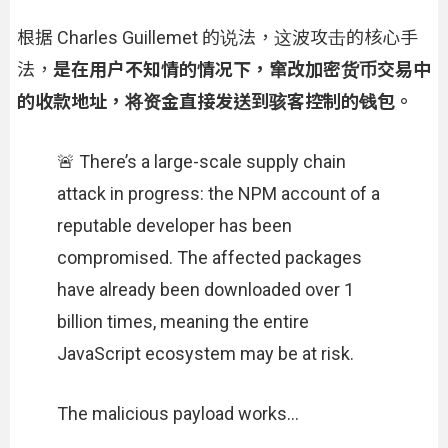
根据 Charles Guillemet 的说法，这波攻击的核心手
法，
是在用户不知情的情况下，窜改加密货币交易中
的收款地址，将资金直接发送到骇客控制的钱包。
🚨 There’s a large-scale supply chain
attack in progress: the NPM account of a
reputable developer has been
compromised. The affected packages
have already been downloaded over 1
billion times, meaning the entire
JavaScript ecosystem may be at risk.
The malicious payload works…