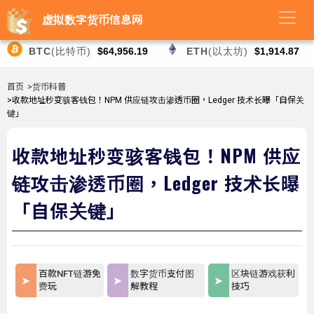
虚拟数字货币信息网
BTC
(比特币)
$64,956.19
ETH
(以太坊)
$1,914.87
首页
>货币科普
>收款地址秒变骇客钱包！NPM 供应链攻击渗透币圈，Ledger 技术长曝「自保关
键」
收款地址秒变骇客钱包！NPM 供应
链攻击渗透币圈，Ledger 技术长曝
「自保关键」
百款NFT链游免
数字货币支付图
区块链游戏获利
费玩
解教程
技巧