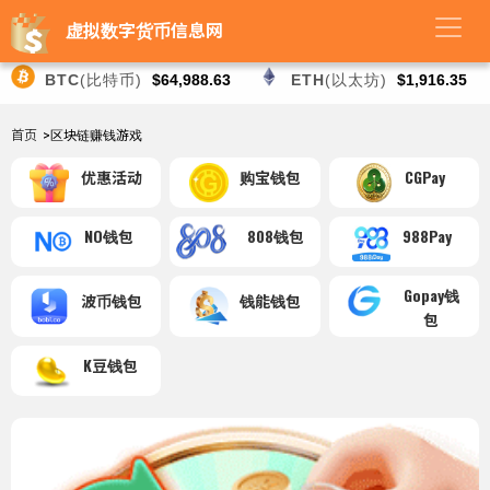
虚拟数字货币信息网
BTC
(比特币)
$64,988.63
ETH
(以太坊)
$1,916.35
首页
>区块链赚钱游戏
优惠活动
购宝钱包
CGPay
NO钱包
808钱包
988Pay
Gopay钱
波币钱包
钱能钱包
包
K豆钱包