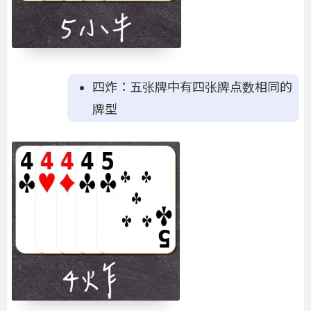
四炸：五张牌中有四张牌点数相同的
牌型