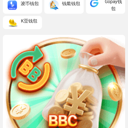
Gopay钱
波币钱包
钱能钱包
包
K豆钱包