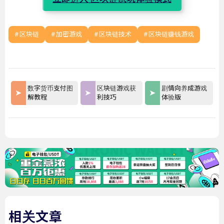
区块链
加密游戏
区块链技术
区块链赚钱游戏
数字货币支付图
区块链游戏获
剧情向养成游戏
解教程
利技巧
体验版
相关文章