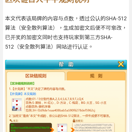
本文代表该局牌的内容与点数，透过公认的SHA-512
算法（安全散列算法），生成加密文后便不可窜改，
已开奖的加密文同时也支持玩家到第三方SHA-
512（安全散列算法）网站进行认证。