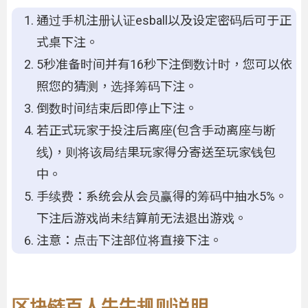
通过手机注册认证esball以及设定密码后可于正
式桌下注。
5秒准备时间并有16秒下注倒数计时，您可以依
照您的猜测，选择筹码下注。
倒数时间结束后即停止下注。
若正式玩家于投注后离座(包含手动离座与断
线)，则将该局结果玩家得分寄送至玩家钱包
中。
手续费：系统会从会员赢得的筹码中抽水5%。
下注后游戏尚未结算前无法退出游戏。
注意：点击下注部位将直接下注。
区块链百人牛牛规则说明