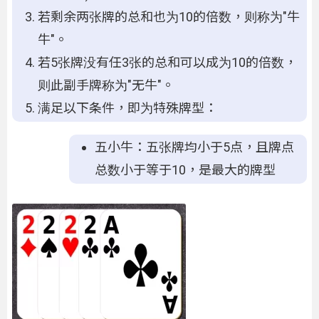
若剩余两张牌的总和也为10的倍数，则称为"牛
牛"。
若5张牌没有任3张的总和可以成为10的倍数，
则此副手牌称为"无牛"。
满足以下条件，即为特殊牌型：
五小牛：五张牌均小于5点，且牌点
总数小于等于10，是最大的牌型