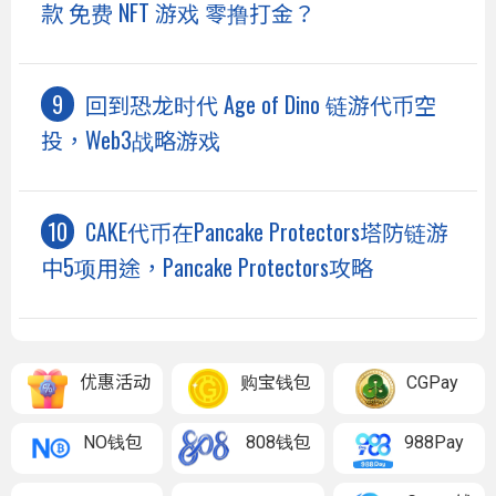
款 免费 NFT 游戏 零撸打金？
回到恐龙时代 Age of Dino 链游代币空
投，Web3战略游戏
CAKE代币在Pancake Protectors塔防链游
中5项用途，Pancake Protectors攻略
优惠活动
购宝钱包
CGPay
NO钱包
808钱包
988Pay