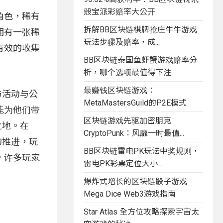
骰宝派彩赔率大公开
角色，稀有
拆解BB区块链棋牌抢庄牛牛游戏
拥有一张稀
玩法步骤及赔率，成...
有效的收集
BB区块链泰国鱼虾蟹游戏赔率分
析，哪个选项最值得下注
最赚钱区块链游戏：
与活动与公
MetaMastersGuild的P2E模式
能为他们带
区块链游戏先驱加密朋克
之地。在
CryptoPunk：风靡一时最值...
的推进，玩
BB区块链雷电PK玩法中奖规则，
，许多玩家
雷电PK彩票定位大小...
爆炸式增长的区块链骰子游戏
Mega Dice Web3游戏指南
Star Atlas 全方位攻略探索宇宙太