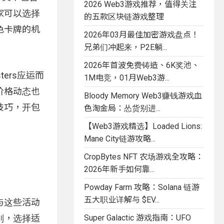
2026 Web3游戏推荐，值得关注
家可以选择
的五款区块链游戏整理
色卡牌的机
2026年03月最佳加密游戏盘点！
兄弟们冲起来，P2E躺...
2026年首波免费铸造、6K奖池、
ers应运而
1M电竞，01月Web3游...
价格动态也
Bloody Memory Web3赚钱游戏血
技巧，开包
色淘金局：怂货别进...
【Web3游戏精选】Loaded Lions:
Mane City链游攻略...
CropBytes NFT 农场游戏全攻略：
2026年新手如何靠...
Powday Farm 攻略：Solana 链游
五大职业详解与 $EV...
参与这些活动
则，选择适
Super Galactic 游戏指南：UFO