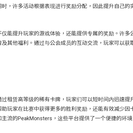
同时，许多活动根据表现进行奖励分配，因此提升自己的
不仅能提升玩家的游戏体验，还能提供专属的奖励。许多
牌及其他福利。通过与公会成员的互动交流，玩家可以获
通过租赁高等级的稀有卡牌，玩家们可以短时间内迅速提
帮助玩家在比赛中获得更多的胜利奖励，还能有效减少因
的PeakMonsters，这些平台提供了一个便捷的环