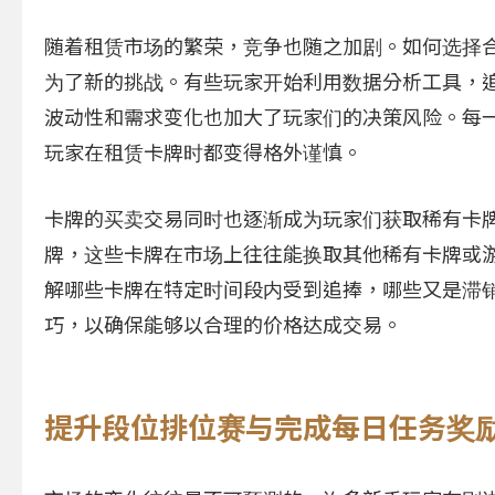
随着租赁市场的繁荣，竞争也随之加剧。如何选择
为了新的挑战。有些玩家开始利用数据分析工具，
波动性和需求变化也加大了玩家们的决策风险。每
玩家在租赁卡牌时都变得格外谨慎。
卡牌的买卖交易同时也逐渐成为玩家们获取稀有卡
牌，这些卡牌在市场上往往能换取其他稀有卡牌或
解哪些卡牌在特定时间段内受到追捧，哪些又是滞
巧，以确保能够以合理的价格达成交易。
提升段位排位赛与完成每日任务奖