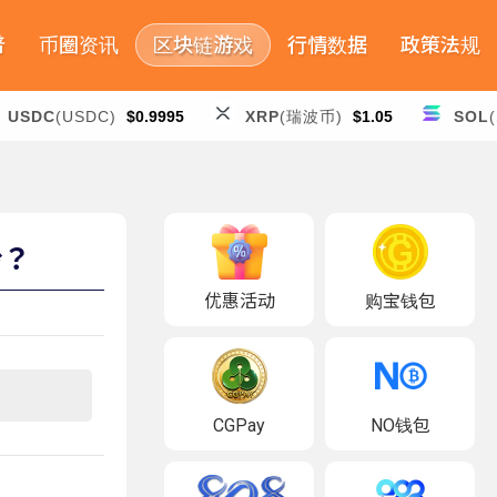
普
币圈资讯
区块链游戏
行情数据
政策法规
USDC
(USDC)
$0.9995
XRP
(瑞波币)
$1.05
SOL
纱？
优惠活动
购宝钱包
CGPay
NO钱包