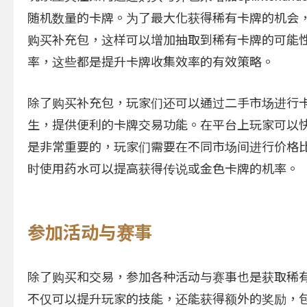
随机数量的卡牌。为了最大化获得稀有卡牌的机会
购买补充包，这样可以增加抽取到稀有卡牌的可能
率，这些都是提升卡牌收集效率的有效策略。
除了购买补充包，玩家们还可以通过二手市场进行卡牌交
生，提供便利的卡牌交易功能。在平台上玩家可以
是非常重要的，玩家们需要在不同市场间进行价格
时使用药水可以提高获得传说或金色卡牌的机率。
参加活动与赛事
除了购买和交易，参加各种活动与赛事也是获取稀有卡牌的
不仅可以提升玩家的技能，还能获得额外的奖励，