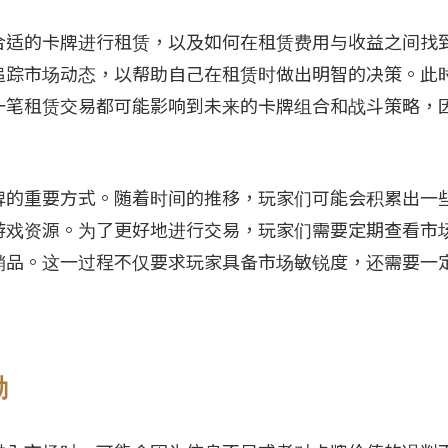
合适的卡牌进行租赁，以及如何在租赁费用与收益之间找
追踪市场动态，以帮助自己在租赁时做出明智的决策。此
一笔租赁交易都可能影响到未来的卡牌组合和战斗策略，
牌的重要方式。随着时间的推移，玩家们可能会积累出一
游戏资源。为了更好地进行交易，玩家们需要定期查看市
销品。这一过程不仅要求玩家具备市场敏锐度，还需要一
励