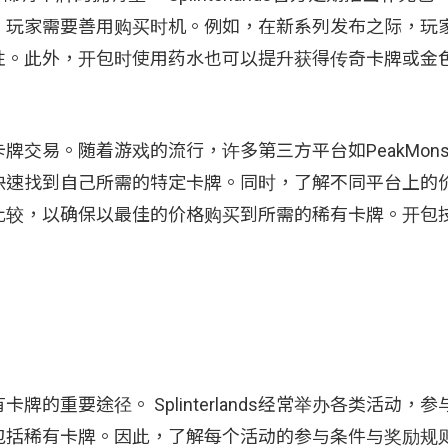
，玩家需要善用购买时机。例如，在新系列发布之际，玩
性。此外，开包时使用药水也可以提升获得传奇卡牌或金
易。随着游戏的流行，许多第三方平台如PeakMonst
快速找到自己所需的特定卡牌。同时，了解不同平台上的
比较，以确保以最佳的价格购买到所需的稀有卡牌。开包
重要途径。 Splinterlands经常举办各类活动，
包括稀有卡牌。因此，了解每个活动的参与条件与奖励规