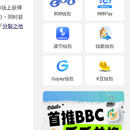
市场上获得
808钱包
988Pay
斗力，同时获
「
分裂之地
波币钱包
钱能钱包
Gopay钱包
K豆钱包