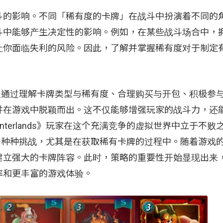
斗的影响。不同「稀有度的卡牌」在战斗中扮演着不同的
斗中能够产生决定性的影响。例如，在某些战斗场合中，
让你面临失利的风险。因此，了解并掌握稀有度对于制定
非易事，但通过理解卡牌类型与稀有度、合理购买与开包、积极参
并在游戏中脱颖而出。这不仅能够增强玩家的战斗力，还
nterlands》玩家在这个充满竞争的虚拟世界中立于不败
常常面临着种种挑战，尤其是在获取稀有卡牌的过程中。随着游戏
建立强大的卡牌阵容。此时，策略的重要性开始显现出来
率和更丰富的游戏体验。