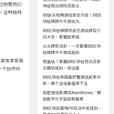
通过销售他们
块链视讯保险百家乐...
来。这种独特
BB娱乐经典游戏安全升级！BB区
块链棋牌牛牛游戏为...
BB区块链棋牌炸金花游戏牌型介
绍大全，掌握赔率成...
从头牌到派彩，一次看懂BB区块
链棋牌牛牛游戏规则
的玩家将享受高
想赢钱？掌握BB区块链视讯百家
乐路纸规则，谁说赌...
一个协作环
BB区块链泰国鱼虾蟹游戏赔率分
析，哪个选项最值得下注
加密游戏新潮流AlienWorlds：解
锁数字化宇宙的新篇章
BB区块链雷电PK玩法中奖规则，