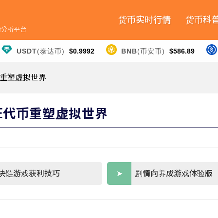
货币实时行情
货币科
行情分析平台
USDT
(泰达币)
$0.9992
BNB
(币安币)
$586.89
代币重塑虚拟世界
APE代币重塑虚拟世界
块链游戏获利技巧
剧情向养成游戏体验版