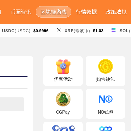
普
币圈资讯
区块链游戏
行情数据
政策法规
USDC
(USDC)
$0.9996
XRP
(瑞波币)
$1.03
SOL
优惠活动
购宝钱包
CGPay
NO钱包