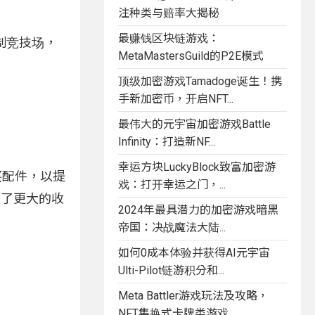
注种类与赔率大揭秘
最赚钱区块链游戏：
制竞技场，
MetaMastersGuild的P2E模式
。
顶级加密游戏Tamadoge诞生！携
手新加密币，开启NFT...
最伟大的元宇宙加密游戏Battle
Infinity：打造新NF...
幸运方块LuckyBlock致富加密游
买配件，以提
戏：打开幸运之门，...
造了更大的收
2024年最具潜力的加密游戏暗黑
帝国：决战魔法大陆...
如何0成本体验并获得AI元宇宙
Ulti-Pilot链游积分和...
Meta Battler游戏玩法及攻略，
NFT集换式卡牌类游戏