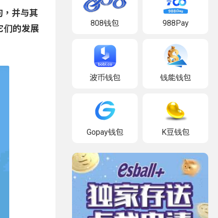
狗，并与其
808钱包
988Pay
它们的发展
波币钱包
钱能钱包
Gopay钱包
K豆钱包