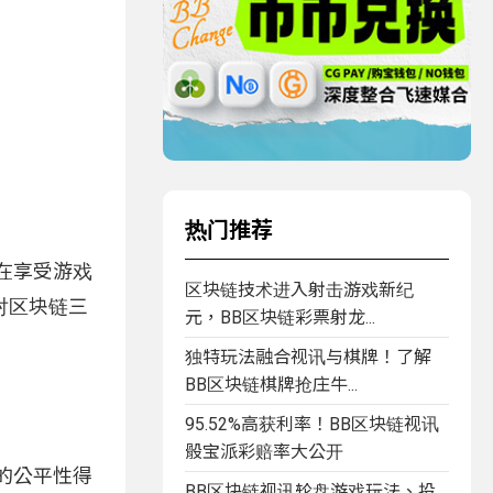
热门推荐
在享受游戏
区块链技术进入射击游戏新纪
对区块链三
元，BB区块链彩票射龙...
独特玩法融合视讯与棋牌！了解
BB区块链棋牌抢庄牛...
95.52%高获利率！BB区块链视讯
骰宝派彩赔率大公开
的公平性得
BB区块链视讯轮盘游戏玩法、投