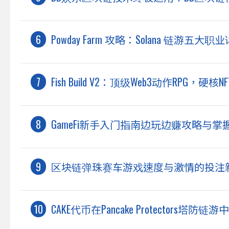
Powday Farm 攻略：Solana 链游五大职
Fish Build V2：顶级Web3动作RPG，硬
GameFi新手入门指南边玩边赚攻略与
区块链弹珠赛车游戏速度与激情的投注
CAKE代币在Pancake Protectors塔防链游中