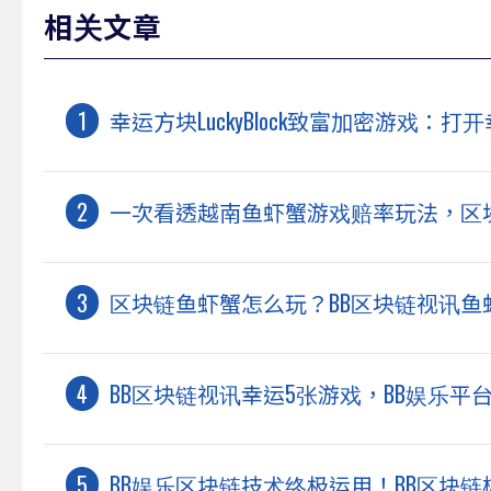
相关文章
幸运方块LuckyBlock致富加密游戏
一次看透越南鱼虾蟹游戏赔率玩法，区
区块链鱼虾蟹怎么玩？BB区块链视讯鱼
BB区块链视讯幸运5张游戏，BB娱乐
BB娱乐区块链技术终极运用！BB区块