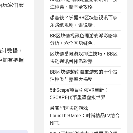
为玩家们安
注种类、赔率全攻略
想赢钱？掌握BB区块链视讯百家
乐路纸规则，谁说赌...
BB区块链视讯色碟游戏派彩赔率
分析，六个区块链色...
统计数据，
区块链番摊游戏押注技巧，BB区
更加有把握
块链视讯番摊派彩赔...
BB区块链越南骰宝游戏的十个投
注种类与赔率大揭秘
5thScape项目引领VR革新：
5SCAPE代币重塑虚拟世界
最奢华区块链游戏
LouisTheGame：时尚精品LV结合
NFT...