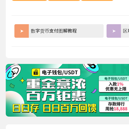
数字货币支付图解教程
区