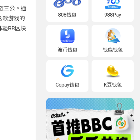
链三公。通
808钱包
988Pay
这款游戏的
验BB区块
波币钱包
钱能钱包
Gopay钱包
K豆钱包