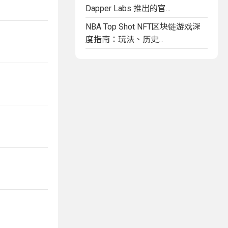
Dapper Labs 推出的官...
NBA Top Shot NFT区块链游戏深
度指南：玩法、历史...