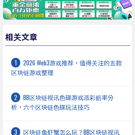
相关文章
2026 Web3游戏推荐，值得关注的五款
区块链游戏整理
BB区块链视讯色碟游戏派彩赔率分
析，六个区块链色碟玩法技巧
区块链鱼虾蟹怎么玩？BB区块链视讯