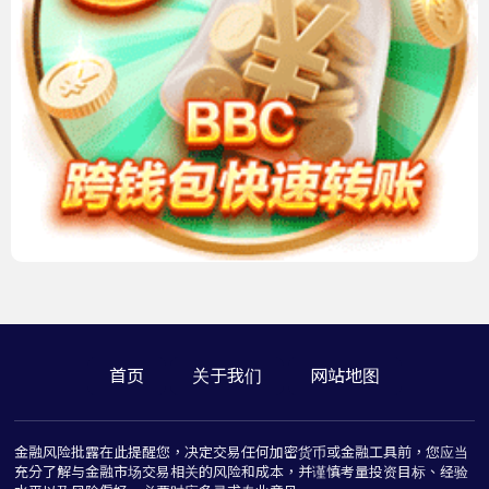
首页
关于我们
网站地图
金融风险批露在此提醒您，决定交易任何加密货币或金融工具前，您应当
充分了解与金融市场交易相关的风险和成本，并谨慎考量投资目标、经验