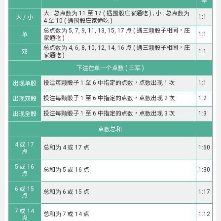
率
大 : 总点数为 11 至 17 ( 遇围骰庄家通吃 ) ; 小 : 总点数为
1:1
大 / 小
4 至 10 ( 遇围骰庄家通吃 )
总点数为 5, 7, 9, 11, 13, 15, 17 点 ( 遇三颗骰子相同，庄
1:1
单
家通吃 )
总点数为 4, 6, 8, 10, 12, 14, 16 点 ( 遇三颗骰子相同，庄
1:1
双
家通吃 )
下注在单一个点数 ( 三军 )
投注每颗骰子 1 至 6 中指定的点数，点数出现 1 次
1:1
出现单骰
投注每颗骰子 1 至 6 中指定的点数，点数出现 2 次
1:2
出现双骰
投注每颗骰子 1 至 6 中指定的点数，点数出现 3 次
1:3
出现全骰
点数总和
4 或 17
总和为 4 或 17 点
1:60
点
5 或 16
总和为 5 或 16 点
1:30
点
6 或 15
总和为 6 或 15 点
1:17
点
7 或 14
总和为 7 或 14 点
1:12
点