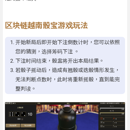
区块链越南骰宝游戏玩法
开始新局后即开始下注倒数计时，您可以依照
您的猜测，选择筹码下注 。
下注时间结束，骰盅将开出本局结果。
若骰子摇动后，造成有翘骰或迭骰情形发生，
无法判断点数时，此时将重新摇骰，直到能完
整判读。