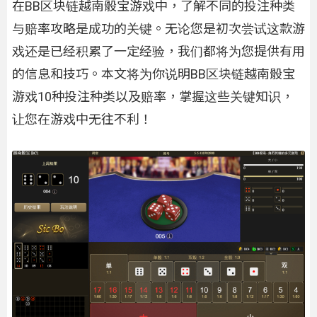
在BB区块链越南骰宝游戏中，了解不同的投注种类
与赔率攻略是成功的关键。无论您是初次尝试这款游
戏还是已经积累了一定经验，我们都将为您提供有用
的信息和技巧。本文将为你说明BB区块链越南骰宝
游戏10种投注种类以及赔率，掌握这些关键知识，
让您在游戏中无往不利！