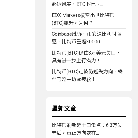
起诉风暴，BTC下行压...
EDX Markets横空出世比特币
(BTC)飙升，为何？
Coinbase胜诉、币安遭比利时驱
逐，比特币重返30000
比特币(BTC)稳住3万美元关口，
具有进一步上行潜力！
比特币(BTC)走势仍迷失方向，蛛
丝马迹中透露疲软！
最新文章
比特币刷新近十日低点：6.3万失
守后，真正方向或在...