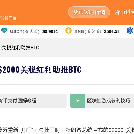
货币实时行情
货币科
行情分析平台
USDT
(泰达币)
$0.9991
BNB
(币安币)
$596.58
0关税红利助推BTC
2000关税红利助推BTC
货币支付图解教程
区块链游戏获利技巧
重新“开门”，与此同时，特朗普总统宣布的$2000“关