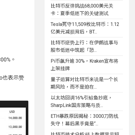
比特币反弹挑战68,000美元关
卡：夏季低迷下的关键测试
Tesla死守11,509枚比特币：1.12
亿美元减损背后，BT...
比特币逆势上行：在伊朗战事与
股市低迷中筑起「恐...
00%。
Pi币飙升逾 30%，Kraken宣布将
上架挂牌
to也表示赞
量子运算对比特币来说是一个长
期风险，而不是迫在...
以太坊回调16%引鲸鱼抄底，
SharpLink国库策略与质...
ETH暴跌原因揭秘：3000刀防线
失守！幕后黑手竟是“...
比特币技术分析:链上数据显示短