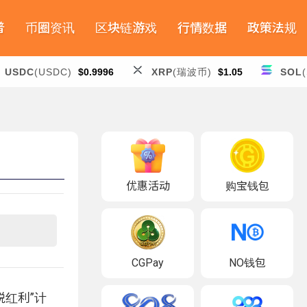
普
币圈资讯
区块链游戏
行情数据
政策法规
USDC
(USDC)
$0.9996
XRP
(瑞波币)
$1.05
SOL
优惠活动
购宝钱包
CGPay
NO钱包
税红利”计