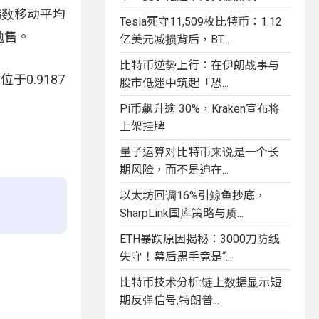
指数移动平均
Tesla死守11,509枚比特币：1.12
抛售。
亿美元减损背后，BT...
比特币逆势上行：在伊朗战事与
0.9187
股市低迷中筑起「恐...
Pi币飙升逾 30%，Kraken宣布将
上架挂牌
量子运算对比特币来说是一个长
期风险，而不是迫在...
以太坊回调16%引鲸鱼抄底，
SharpLink国库策略与质...
。
ETH暴跌原因揭秘：3000刀防线
失守！幕后黑手竟是“...
比特币技术分析:链上数据显示短
期反弹信号,特朗普...