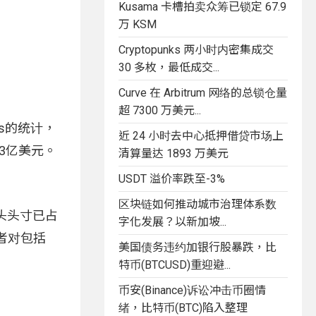
Kusama 卡槽拍卖众筹已锁定 67.9
万 KSM
Cryptopunks 两小时内密集成交
30 多枚，最低成交...
Curve 在 Arbitrum 网络的总锁仓量
超 7300 万美元...
s的统计，
近 24 小时去中心抵押借贷市场上
.3亿美元。
清算量达 1893 万美元
USDT 溢价率跌至-3%
区块链如何推动城市治理体系数
空头头寸已占
字化发展？以新加坡...
者对包括
美国债务违约加银行股暴跌，比
特币(BTCUSD)重迎避...
币安(Binance)诉讼冲击币圈情
绪，比特币(BTC)陷入整理