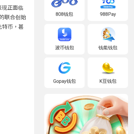
表现正面临
808钱包
988Pay
诺的联合创始
越比特币，甚
波币钱包
钱能钱包
Gopay钱包
K豆钱包