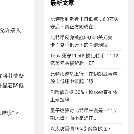
最新文章
比特币刷新近十日低点：6.3万失
守后，真正方向或在...
，允许接入
比特币反弹挑战68,000美元关
卡：夏季低迷下的关键测试
Tesla死守11,509枚比特币：1.12
亿美元减损背后，BT...
比特币逆势上行：在伊朗战事与
许将其储备
股市低迷中筑起「恐...
并显着降低
Pi币飙升逾 30%，Kraken宣布将
上架挂牌
量子运算对比特币来说是一个长
大错误”。
期风险，而不是迫在...
以太坊回调16%引鲸鱼抄底，