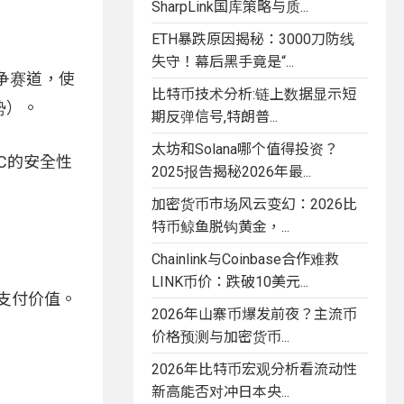
SharpLink国库策略与质...
ETH暴跌原因揭秘：3000刀防线
失守！幕后黑手竟是“...
争赛道，使
比特币技术分析:链上数据显示短
势）。
期反弹信号,特朗普...
太坊和Solana哪个值得投资？
C的安全性
2025报告揭秘2026年最...
加密货币市场风云变幻：2026比
特币鲸鱼脱钩黄金，...
Chainlink与Coinbase合作难救
LINK币价：跌破10美元...
支付价值。
2026年山寨币爆发前夜？主流币
价格预测与加密货币...
2026年比特币宏观分析看流动性
新高能否对冲日本央...