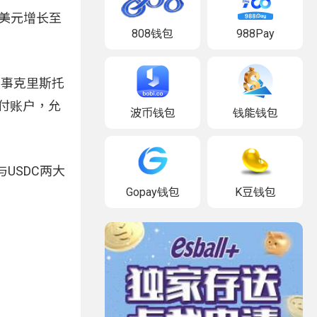
亿美元增长至
808钱包
988Pay
理事克里斯托
”支付账户，允
波币钱包
钱能钱包
USDC两大
Gopay钱包
K豆钱包