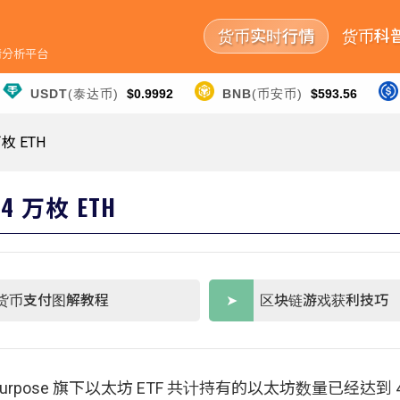
货币实时行情
货币科
行情分析平台
USDT
(泰达币)
$0.9992
BNB
(币安币)
$593.56
枚 ETH
4 万枚 ETH
货币支付图解教程
区块链游戏获利技巧
urpose 旗下以太坊 ETF 共计持有的以太坊数量已经达到 