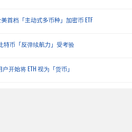
全美首档「主动式多币种」加密币 ETF
比特币「反弹续航力」受考验
ee：用户开始将 ETH 视为「货币」