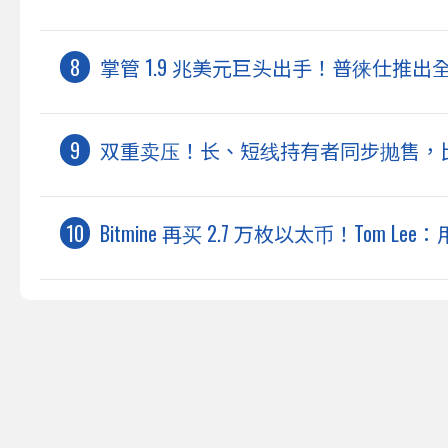
掌管 1.9 兆美元巨头出手！普徕仕推出
双重卖压！长、短线持有者同步抛售，
Bitmine 再买 2.7 万枚以太币！Tom L