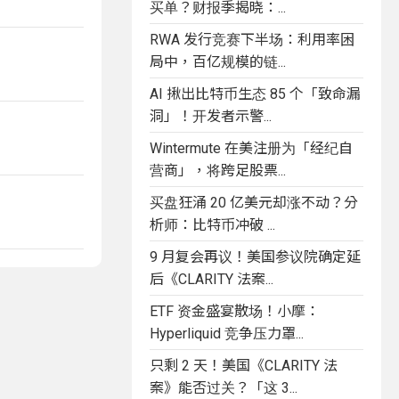
买单？财报季揭晓：...
RWA 发行竞赛下半场：利用率困
局中，百亿规模的链...
AI 揪出比特币生态 85 个「致命漏
洞」！开发者示警...
Wintermute 在美注册为「经纪自
营商」，将跨足股票...
买盘狂涌 20 亿美元却涨不动？分
析师：比特币冲破 ...
9 月复会再议！美国参议院确定延
后《CLARITY 法案...
ETF 资金盛宴散场！小摩：
Hyperliquid 竞争压力罩...
只剩 2 天！美国《CLARITY 法
案》能否过关？「这 3...