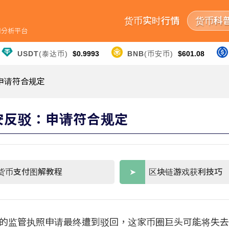
货币实时行情
货币科
行情分析平台
USDT
(泰达币)
$0.9993
BNB
(币安币)
$601.08
：申请符合规定
币安反驳：申请符合规定
货币支付图解教程
区块链游戏获利技巧
希腊的监管执照申请最终遭到驳回，这家币圈巨头可能将失