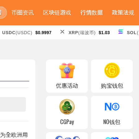
普
币圈资讯
区块链游戏
行情数据
政策法规
USDC
(USDC)
$0.9997
XRP
(瑞波币)
$1.03
SOL
优惠活动
购宝钱包
CGPay
NO钱包
去为全欧洲用