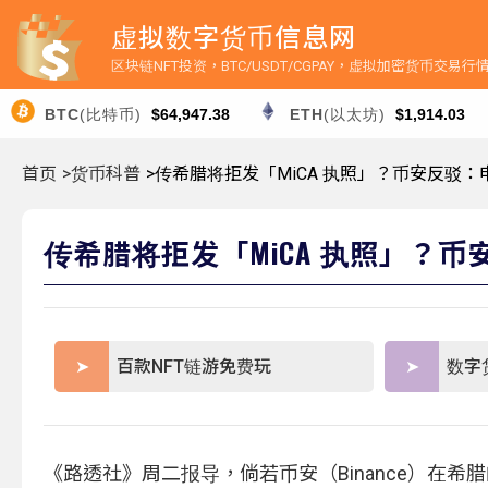
虚拟数字货币信息网
区块链NFT投资，BTC/USDT/CGPAY，虚拟加密货币交易
BTC
(比特币)
$64,947.38
ETH
(以太坊)
$1,914.03
首页
>货币科普
>传希腊将拒发「MiCA 执照」？币安反驳
传希腊将拒发「MiCA 执照」？
百款NFT链游免费玩
数字
《路透社》周二报导，倘若币安（Binance）在