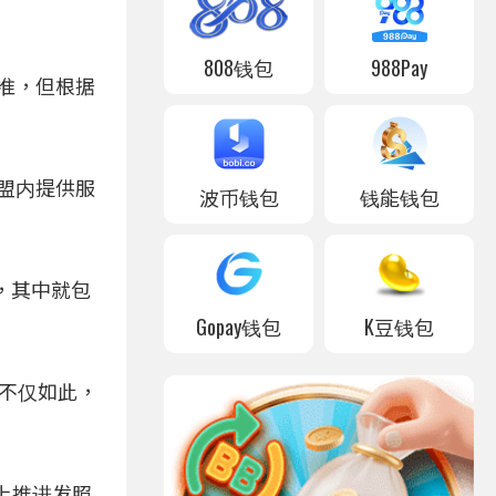
808钱包
988Pay
准，但根据
欧盟内提供服
波币钱包
钱能钱包
照，其中就包
Gopay钱包
K豆钱包
；不仅如此，
议上推进发照