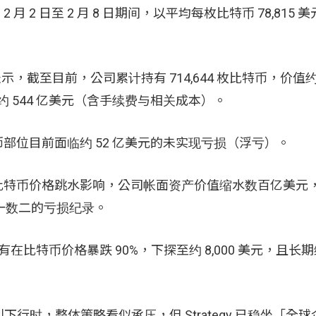
 2 月 2 日至 2 月 8 日期间，以平均每枚比特币 78,815
lor 表示，截至目前，公司累计持有 714,644 枚比特币，价值约
额约 544 亿美元（含手续费与相关成本）。
特币部位目前面临约 52 亿美元的未实现亏损（浮亏）。
财报，受比特币价格跳水影响，公司帐面资产价值缩水数百亿美元
数一数二的亏损纪录。
，只有在比特币价格暴跌 90%，下探至约 8,000 美元，且长期维
烈下行时，整体策略看似承压，但 Strategy 已稳坐「全