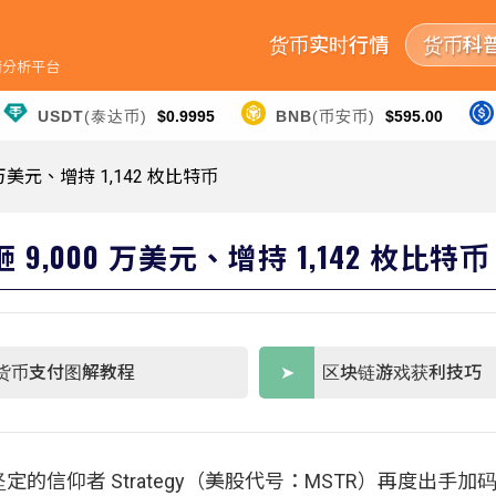
货币实时行情
货币科
行情分析平台
USDT
(泰达币)
$0.9995
BNB
(币安币)
$595.00
0 万美元、增持 1,142 枚比特币
砸 9,000 万美元、增持 1,142 枚比特币
货币支付图解教程
区块链游戏获利技巧
信仰者 Strategy（美股代号：MSTR）再度出手加