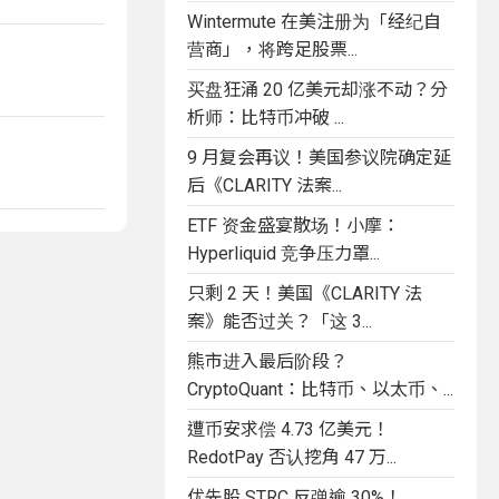
Wintermute 在美注册为「经纪自
营商」，将跨足股票...
买盘狂涌 20 亿美元却涨不动？分
析师：比特币冲破 ...
9 月复会再议！美国参议院确定延
后《CLARITY 法案...
ETF 资金盛宴散场！小摩：
Hyperliquid 竞争压力罩...
只剩 2 天！美国《CLARITY 法
案》能否过关？「这 3...
熊市进入最后阶段？
CryptoQuant：比特币、以太币、...
遭币安求偿 4.73 亿美元！
RedotPay 否认挖角 47 万...
优先股 STRC 反弹逾 30%！