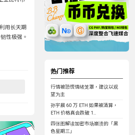
要利用长天期
务韧性极强。
热门推荐
行情被恐慌情绪笼罩，建议以观
望为主
孙宇晨 60 万 ETH 如果被清算，
ETH 价格真会跌破 1...
四张图解读加密市场崩溃的「黑
色星期三」