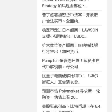
Strategy 加码现金部位、...
普丁签署加密货币法案：开放散
户合法买币、全面纳...
稳定币走进日本超商！LAWSON
支援小狐狸钱包，USDC...
扩大数位资产版图！纽约梅隆银
行将推出「加密货币...
Pump.fun 争议连环爆！裁员卡在
代币解锁前，母公司...
忧量子电脑破解比特币！「华尔
街狂人」宣告清仓卖...
预测市场 Polymarket 寻求新一轮
融资，估值上看 20...
美股狂飙创高、比特币却卡在 6.4