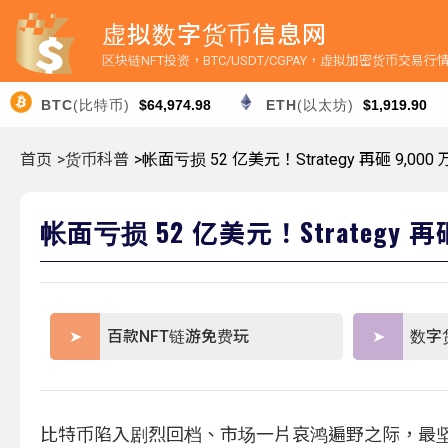
虚拟数字货币信息网
区块链NFT投资，BTC/USDT/CGPAY，虚拟加密货币交易
BTC
(比特币)
$64,974.98
ETH
(以太坊)
$1,919.90
首页
>货币科普
>帐面亏损 52 亿美元！Strategy 再砸 9,00
帐面亏损 52 亿美元！Strategy 再
百款NFT链游免费玩
数字
比特币陷入剧烈回档、市场一片哀鸿遍野之际，最坚定的