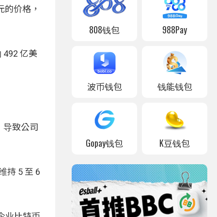
 美元的价格，
808钱包
988Pay
 492 亿美
波币钱包
钱能钱包
，导致公司
Gopay钱包
K豆钱包
持 5 至 6
球企业比特币