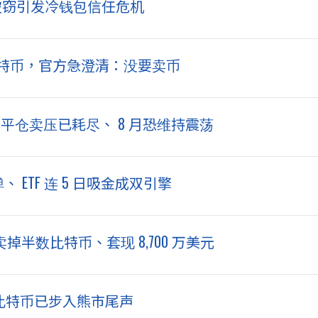
ard 被窃引发冷钱包信任危机
元比特币，官方急澄清：没要卖币
制平仓卖压已耗尽、 8 月恐维持震荡
 ETF 连 5 日吸金成双引擎
al 卖掉半数比特币、套现 8,700 万美元
e：比特币已步入熊市尾声