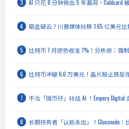
AI 只花 8 分钟揪出 5 年漏洞，Coldc
砸盘疑云？川普媒体转移 1.65 亿美
比特币 7 月逆势收涨 7%！分析师：强
比特币冲破 6.6 万美元！晶片股止跌反弹、
不当「囤币仔」转战 AI ！Empery Digit
长期持有者「认赔杀出」！Glassnod