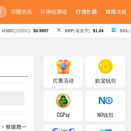
普
币圈资讯
区块链游戏
行情数据
政策法规
USDC
(USDC)
$0.9997
XRP
(瑞波币)
$1.04
SOL
优惠活动
购宝钱包
CGPay
NO钱包
码。根据周一