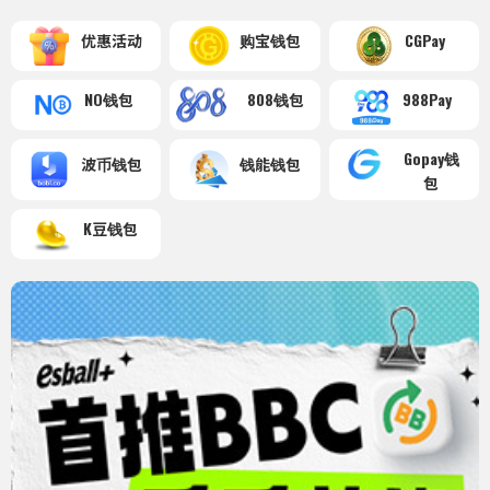
优惠活动
购宝钱包
CGPay
NO钱包
808钱包
988Pay
Gopay钱
波币钱包
钱能钱包
包
K豆钱包