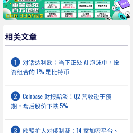
相关文章
对话达利欧：当下正处 AI 泡沫中，投
资组合的 1% 是比特币
Coinbase 财报黯淡！Q2 营收逊于预
期，盘后股价下跌 5%
欧盟扩大对俄制裁：14 家加密平台、