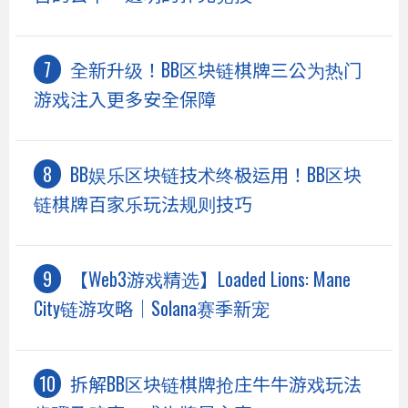
全新升级！BB区块链棋牌三公为热门
游戏注入更多安全保障
BB娱乐区块链技术终极运用！BB区块
链棋牌百家乐玩法规则技巧
【Web3游戏精选】Loaded Lions: Mane
City链游攻略｜Solana赛季新宠
拆解BB区块链棋牌抢庄牛牛游戏玩法