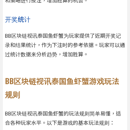
和策略进行投注，增加胜算的机会。
开奖统计
BB区块链视讯泰国鱼虾蟹为玩家提供了近期开奖记
录和结果统计，作为下注时的参考依据。玩家可以通
过统计数据来分析趋势，增加胜算。
BB区块链视讯泰国鱼虾蟹游戏玩法
规则
BB区块链视讯泰国鱼虾蟹的玩法规则简单易懂，适
合各种玩家水平。以下是游戏的基本玩法规则：