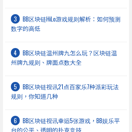
BB区块链HiLo游戏规则解析：如何预测
数字的高低
BB区块链温州牌九怎么玩？区块链温
州牌九规则、牌面点数大全
BB区块链视讯21点百家乐7种派彩玩法
规则，你知道几种
BB区块链视讯幸运5张游戏，BB娱乐平
台的公平、透明的扑克竞技