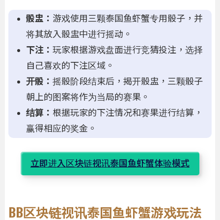
骰盅：
游戏使用三颗泰国鱼虾蟹专用骰子，并
将其放入骰盅中进行摇动。
下注：
玩家根据游戏盘面进行竞猜投注，选择
自己喜欢的下注区域。
开骰：
摇骰阶段结束后，揭开骰盅，三颗骰子
朝上的图案将作为当局的赛果。
结算：
根据玩家的下注情况和赛果进行结算，
赢得相应的奖金。
立即进入区块链视讯泰国鱼虾蟹体验模式
BB区块链视讯泰国鱼虾蟹游戏玩法