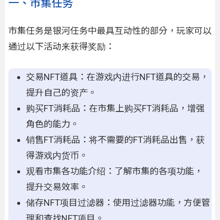
一、市集任务
市集任务是银河任务中最具互动性的部分，玩家可以
通过以下活动来获得奖励：
交易NFT道具：在游戏内进行NFT道具的交易，
提升自己的资产。
购买FT消耗品：在市集上购买FT消耗品，增强
角色的能力。
销售FT消耗品：将不需要的FT消耗品出售，获
得游戏内货币。
观看市集各功能介绍：了解市集的各项功能，
提升交易效率。
储存NFT项目过滤器：使用过滤器功能，方便管
理和查找NFT项目。