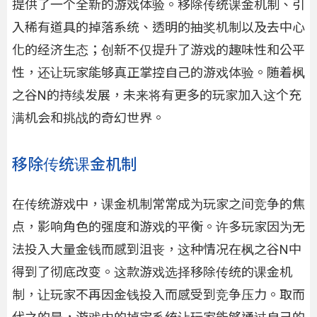
提供了一个全新的游戏体验。移除传统课金机制、引
入稀有道具的掉落系统、透明的抽奖机制以及去中心
化的经济生态；创新不仅提升了游戏的趣味性和公平
性，还让玩家能够真正掌控自己的游戏体验。随着枫
之谷N的持续发展，未来将有更多的玩家加入这个充
满机会和挑战的奇幻世界。
移除传统课金机制
在传统游戏中，课金机制常常成为玩家之间竞争的焦
点，影响角色的强度和游戏的平衡。许多玩家因为无
法投入大量金钱而感到沮丧，这种情况在枫之谷N中
得到了彻底改变。这款游戏选择移除传统的课金机
制，让玩家不再因金钱投入而感受到竞争压力。取而