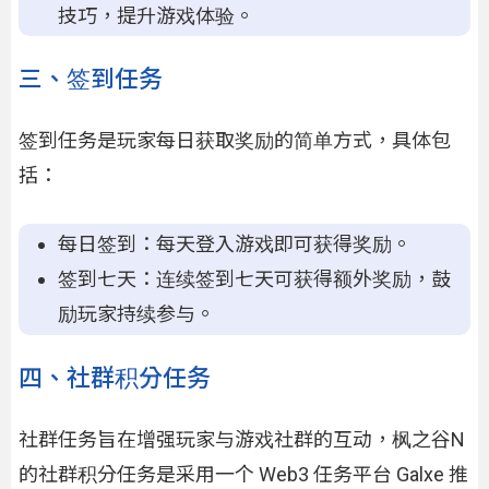
技巧，提升游戏体验。
三、签到任务
签到任务是玩家每日获取奖励的简单方式，具体包
括：
每日签到：每天登入游戏即可获得奖励。
签到七天：连续签到七天可获得额外奖励，鼓
励玩家持续参与。
四、社群积分任务
社群任务旨在增强玩家与游戏社群的互动，枫之谷N
的社群积分任务是采用一个 Web3 任务平台 Galxe 推