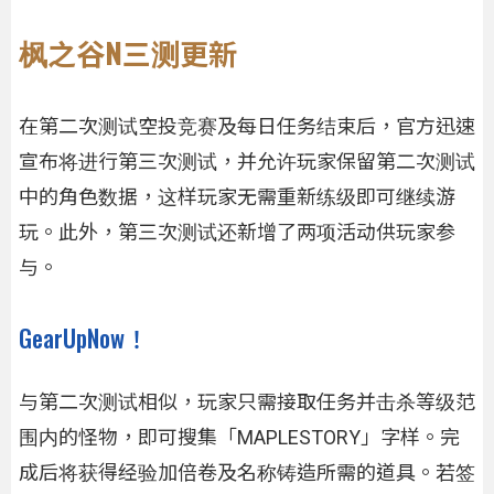
枫之谷N三测更新
在第二次测试空投竞赛及每日任务结束后，官方迅速
宣布将进行第三次测试，并允许玩家保留第二次测试
中的角色数据，这样玩家无需重新练级即可继续游
玩。此外，第三次测试还新增了两项活动供玩家参
与。
GearUpNow！
与第二次测试相似，玩家只需接取任务并击杀等级范
围内的怪物，即可搜集「MAPLESTORY」字样。完
成后将获得经验加倍卷及名称铸造所需的道具。若签