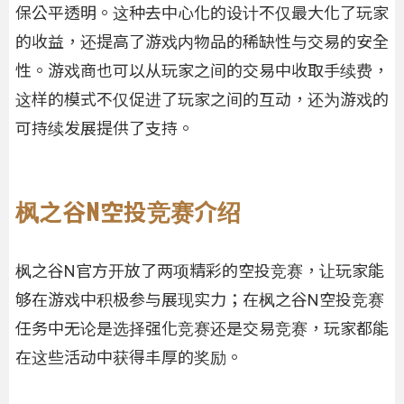
保公平透明。这种去中心化的设计不仅最大化了玩家
的收益，还提高了游戏内物品的稀缺性与交易的安全
性。游戏商也可以从玩家之间的交易中收取手续费，
这样的模式不仅促进了玩家之间的互动，还为游戏的
可持续发展提供了支持。
枫之谷N空投竞赛介绍
枫之谷N官方开放了两项精彩的空投竞赛，让玩家能
够在游戏中积极参与展现实力；在枫之谷N空投竞赛
任务中无论是选择强化竞赛还是交易竞赛，玩家都能
在这些活动中获得丰厚的奖励。