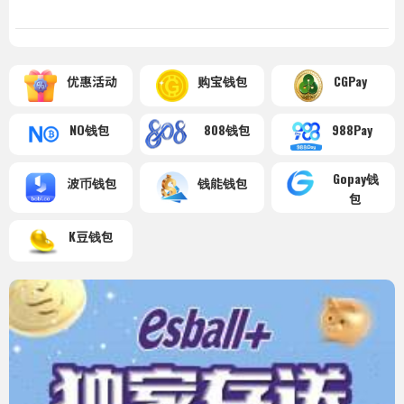
优惠活动
购宝钱包
CGPay
NO钱包
808钱包
988Pay
Gopay钱
波币钱包
钱能钱包
包
K豆钱包