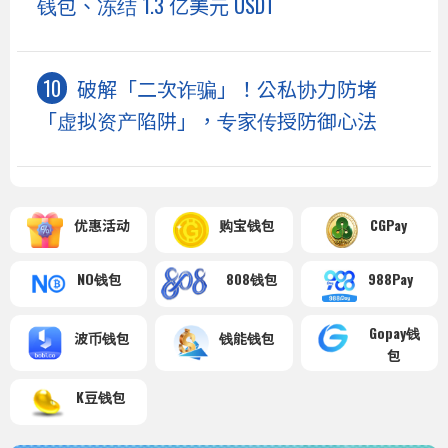
钱包、冻结 1.3 亿美元 USDT
破解「二次诈骗」！公私协力防堵
「虚拟资产陷阱」，专家传授防御心法
优惠活动
购宝钱包
CGPay
NO钱包
808钱包
988Pay
Gopay钱
波币钱包
钱能钱包
包
K豆钱包