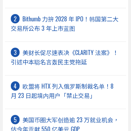
Bithumb 力拚 2028 年 IPO！韩国第二大
交易所公布 3 年上市蓝图
美财长促尽速表决《CLARITY 法案》！
引述中本聪名言轰民主党拖延
欧盟将 HTX 列入俄罗斯制裁名单！8
月 23 日起境内用户「禁止交易」
美国币圈大军创造逾 23 万就业机会，
估今年贡献 550 亿美元 GDP