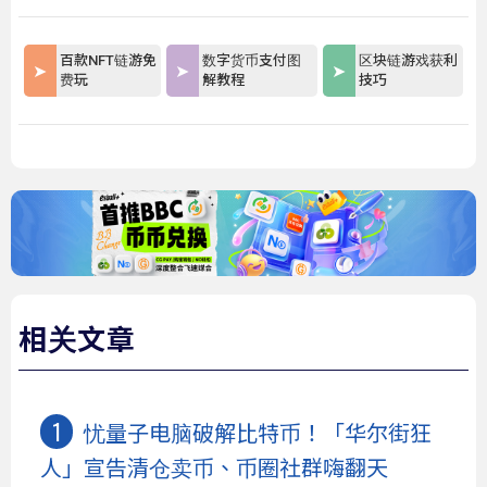
百款NFT链游免
数字货币支付图
区块链游戏获利
费玩
解教程
技巧
相关文章
忧量子电脑破解比特币！「华尔街狂
人」宣告清仓卖币、币圈社群嗨翻天