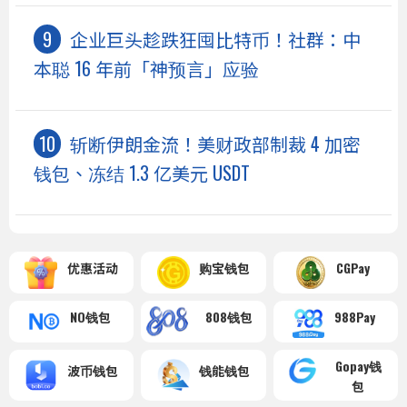
企业巨头趁跌狂囤比特币！社群：中
本聪 16 年前「神预言」应验
斩断伊朗金流！美财政部制裁 4 加密
钱包、冻结 1.3 亿美元 USDT
优惠活动
购宝钱包
CGPay
NO钱包
808钱包
988Pay
Gopay钱
波币钱包
钱能钱包
包